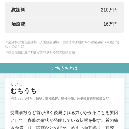
慰謝料
210万円
治療費
16万円
※慰謝料は傷害慰謝料（入通院慰謝料）と後遺障害慰謝料の認定金額（家族分含
む）の合計額
※損害賠償は過失割合が加味される前の総損害額
むちうちとは
むちうち
むちうち
別名：むち打ち 類型：頸椎捻挫、頸椎損傷、外傷性頸部症候群など
交通事故など首が強く後屈される力がかかることを要因
として、多岐の症状が発症している状態を指す。首の痛
みや肩こり、頭痛などのほか、めまいや耳鳴り、難聴、