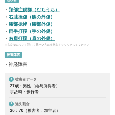
症状名
頚部症候群（むちうち）
右膝挫傷（膝の外傷）
腰部捻挫（腰部外傷）
両手打撲（手の外傷）
右肩打撲（肩の外傷）
※各症状について詳しく見たい方は症状名をクリックしてください
後遺障害
神経障害
被害者データ
27歳・男性
（給与所得者）
事故時：歩行者
過失割合
30：70
（被害者：加害者）