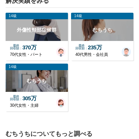
解決実績をみる
14級
14級
外傷性頸部症候群
むちうち
最終
最終
370万
235万
回収額
回収額
70代女性・パート
40代男性・会社員
14級
むちうち
最終
305万
回収額
30代女性・主婦
むちうちについてもっと調べる