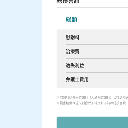
総損害額
総額
慰謝料
治療費
逸失利益
弁護士費用
※慰謝料は傷害慰謝料（入通院慰謝料）と後遺障
※損害賠償は過失割合が加味される前の総損害額