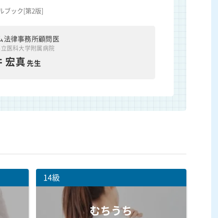
ブック[第2版]
ム法律事務所顧問医
県立医科大学附属病院
 宏真
先生
14級
むちうち