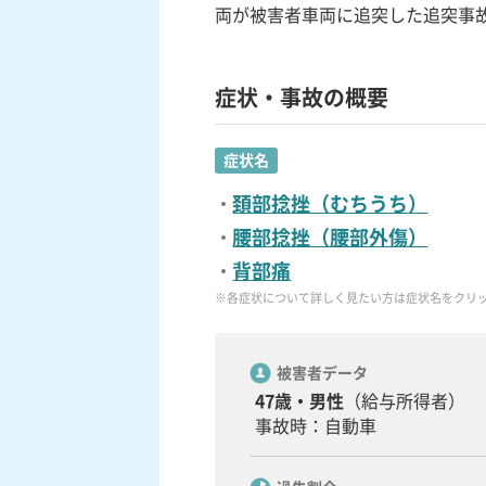
両が被害者車両に追突した追突事
症状・事故の概要
症状名
頚部捻挫（むちうち）
腰部捻挫（腰部外傷）
背部痛
※各症状について詳しく見たい方は症状名をクリ
被害者データ
47歳・男性
（給与所得者）
事故時：自動車