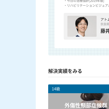
・今日の治療指針[2019年版]
・リハビリテーションビジュアル
アト
奈良
藤井
解決実績をみる
14級
外傷性頸部症候群