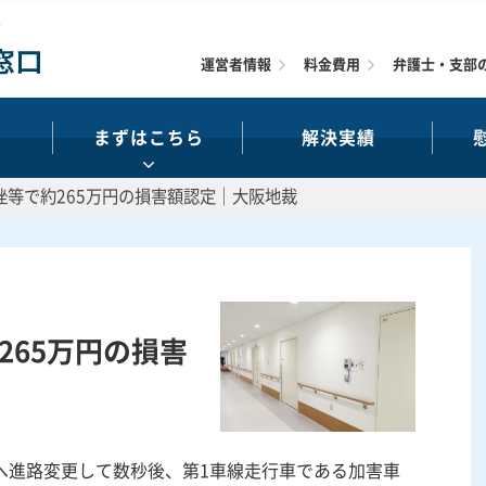
運営者情報
料金費用
弁護士・支部
まずはこちら
解決実績
捻挫等で約265万円の損害額認定｜大阪地裁
約265万円の損害
へ進路変更して数秒後、第1車線走行車である加害車