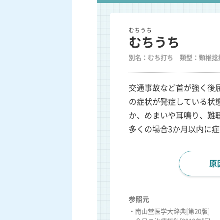
むちうち
むちうち
別名：むち打ち 類型：頸椎捻
交通事故など首が強く後
の症状が発症している状
か、めまいや耳鳴り、難
多くの場合3か月以内に
原
参照元
・南山堂医学大辞典[第20版]