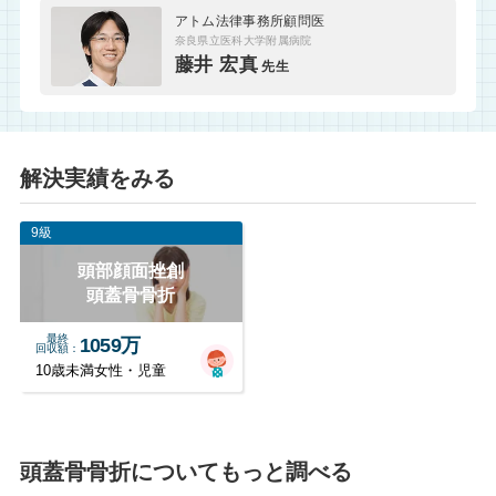
アトム法律事務所顧問医
奈良県立医科大学附属病院
藤井 宏真
先生
解決実績をみる
9級
頭部顔面挫創
頭蓋骨骨折
最終
1059万
回収額
10歳未満女性・児童
頭蓋骨骨折についてもっと調べる