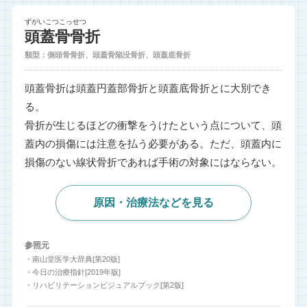
ずがいこつこっせつ
頭蓋骨骨折
類型：側頭骨骨折、頭蓋骨陥没骨折、頭蓋底骨折
頭蓋骨折は頭蓋円蓋部骨折と頭蓋底骨折とに大別でき
る。
骨折が生じるほどの衝撃をうけたという点について、頭
蓋内の損傷には注意を払う必要がある。ただ、頭蓋内に
損傷のない線状骨折であれば手術の対象にはならない。
原因・治療法などを見る
参照元
・南山堂医学大辞典[第20版]
・今日の治療指針[2019年版]
・リハビリテーションビジュアルブック[第2版]