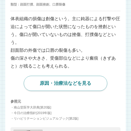
類型：顔面打撲、顔面挫創、口唇裂傷
体表組織の損傷は創傷という。主に鈍器による打撃や圧
迫によって傷口が開いた状態になったものを挫創とい
う。傷口が開いていないものは挫傷、打撲傷などとい
う。
顔面部の外傷では口唇の裂傷も多い。
傷の深さや大きさ、受傷部位などにより瘢痕（きずあ
と）が残ることも考えられる。
原因・治療法などを見る
参照元
・南山堂医学大辞典[第20版]
・今日の治療指針[2019年版]
・リハビリテーションビジュアルブック[第2版]