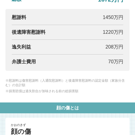
慰謝料
1450万円
後遺障害慰謝料
1220万円
逸失利益
208万円
弁護士費用
70万円
※慰謝料は傷害慰謝料（入通院慰謝料）と後遺障害慰謝料の認定金額（家族分含
む）の合計額
※損害賠償は過失割合が加味される前の総損害額
顔の傷とは
かおのきず
顔の傷