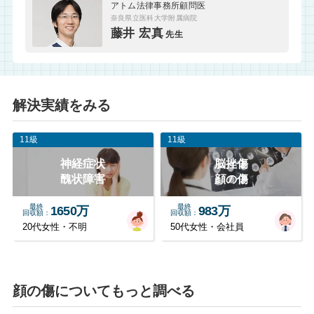
アトム法律事務所顧問医
奈良県立医科大学附属病院
藤井 宏真
先生
解決実績をみる
11級
11級
神経症状
脳挫傷
醜状障害
顔の傷
最終
最終
1650万
983万
回収額
回収額
20代女性・不明
50代女性・会社員
顔の傷についてもっと調べる