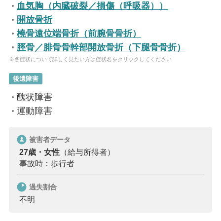
血気胸（内臓破裂／損傷（呼吸器））
開放骨折
橈骨遠位端骨折（前腕骨骨折）
脛骨／腓骨骨幹部開放骨折（下腿骨骨折）
※各症状について詳しく見たい方は症状名をクリックしてください
後遺障害
醜状障害
運動障害
被害者データ
27歳・女性
（給与所得者）
事故時：歩行者
過失割合
不明