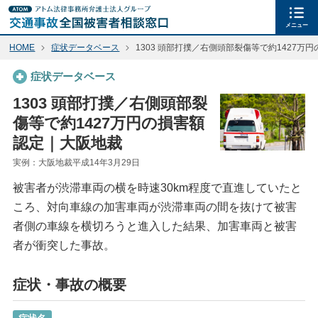
メニュー
HOME
症状データベース
1303 頭部打撲／右側頭部裂傷等で約1427万
症状データベース
1303 頭部打撲／右側頭部裂
傷等で約1427万円の損害額
認定｜大阪地裁
実例：大阪地裁平成14年3月29日
被害者が渋滞車両の横を時速30km程度で直進していたと
ころ、対向車線の加害車両が渋滞車両の間を抜けて被害
者側の車線を横切ろうと進入した結果、加害車両と被害
者が衝突した事故。
症状・事故の概要