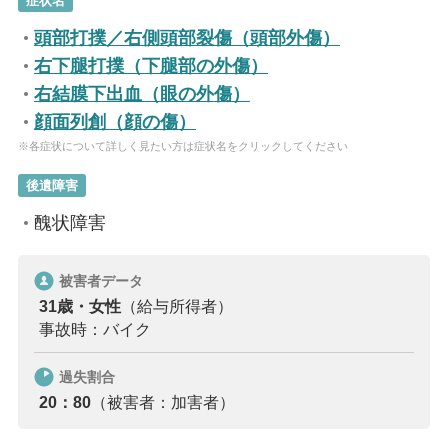
症状名
頭部打撲／右側頭部裂傷（頭部外傷）
右下腿打撲（下腿部の外傷）
右結膜下出血（眼の外傷）
顔面列創（顔の傷）
※各症状について詳しく見たい方は症状名をクリックしてください
後遺障害
醜状障害
被害者データ
31歳・女性
（給与所得者）
事故時：バイク
過失割合
20：80
（被害者：加害者）