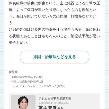
体表組織の損傷は創傷という。主に鈍器による打撃や圧
迫によって傷口が開いた状態になったものを挫創とい
う。傷口が開いていないものは挫傷、打撲傷などとい
う。
頭部の外傷は頭蓋内の損傷を伴う場合もある。命に係わ
る状態であることはもちろんのこと、治療後予後が悪い
場合も多い。
原因・治療法などを見る
参照元
・南山堂医学大辞典[第20版]
・今日の治療指針[2019年版]
・リハビリテーションビジュアルブック[第2版]
アトム法律事務所顧問医
奈良県立医科大学附属病院
藤井 宏真
先生