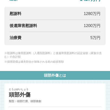
慰謝料
1280万円
後遺障害慰謝料
1200万円
治療費
5万円
※慰謝料は傷害慰謝料（入通院慰謝料）と後遺障害慰謝料の認定金額（家族分含
む）の合計額
※損害賠償は過失割合が加味される前の総損害額
頭部外傷とは
とうぶがいしょう
頭部外傷
類型：頭部打撲、頭部挫創