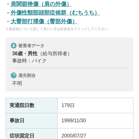
肩関節挫傷（肩の外傷）
外傷性頸部頭部症候群（むちうち）
大臀部打撲傷（臀部外傷）
※各症状について詳しく見たい方は症状名をクリックしてください
被害者データ
36歳・男性
（給与所得者）
事故時：バイク
過失割合
不明
実通院日数
179日
事故日
1999/11/30
症状固定日
2000/07/27