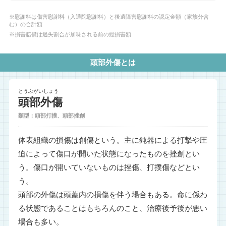
※慰謝料は傷害慰謝料（入通院慰謝料）と後遺障害慰謝料の認定金額（家族分含
む）の合計額
※損害賠償は過失割合が加味される前の総損害額
頭部外傷とは
とうぶがいしょう
頭部外傷
類型：頭部打撲、頭部挫創
体表組織の損傷は創傷という。主に鈍器による打撃や圧
迫によって傷口が開いた状態になったものを挫創とい
う。傷口が開いていないものは挫傷、打撲傷などとい
う。
頭部の外傷は頭蓋内の損傷を伴う場合もある。命に係わ
る状態であることはもちろんのこと、治療後予後が悪い
場合も多い。