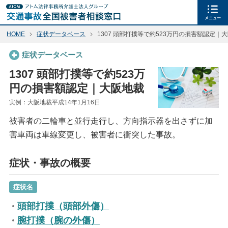
メニュー
HOME
症状データベース
1307 頭部打撲等で約523万円の損害額認定｜
症状データベース
1307 頭部打撲等で約523万
円の損害額認定｜大阪地裁
実例：大阪地裁平成14年1月16日
被害者の二輪車と並行走行し、方向指示器を出さずに加
害車両は車線変更し、被害者に衝突した事故。
症状・事故の概要
症状名
頭部打撲（頭部外傷）
腕打撲（腕の外傷）