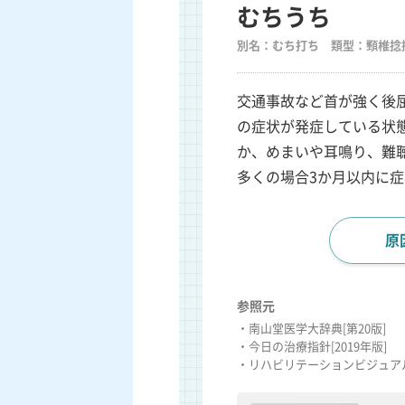
むちうち
別名：むち打ち 類型：頸椎捻
交通事故など首が強く後
の症状が発症している状
か、めまいや耳鳴り、難
多くの場合3か月以内に
原
参照元
・南山堂医学大辞典[第20版]
・今日の治療指針[2019年版]
・リハビリテーションビジュアル