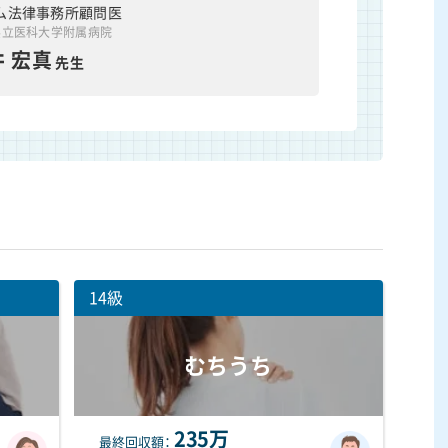
ム法律事務所顧問医
県立医科大学附属病院
 宏真
先生
14級
むちうち
235万
最終
回収額