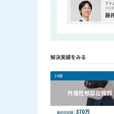
アト
奈良
藤井
解決実績をみる
14級
外傷性頸部症候群
370万
最終
回収額