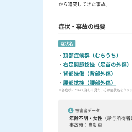
から追突してきた事故。
症状・事故の概要
症状名
頚部症候群（むちうち）
右足関節捻挫（足首の外傷
背部挫傷（背部外傷）
腰部捻挫（腰部外傷）
※各症状について詳しく見たい方は症状名をクリ
被害者データ
年齢不明・女性
（給与所得者
事故時：自動車