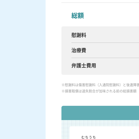
総額
慰謝料
治療費
弁護士費用
※慰謝料は傷害慰謝料（入通院慰謝料）と後遺障
※損害賠償は過失割合が加味される前の総損害額
むちうち