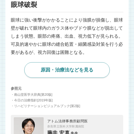
眼球破裂
眼球に強い衝撃がかかることにより強膜が損傷し、眼球
壁が破れて眼球内のガラス体やブドウ膜などが脱出して
しまう状態。眼部の疼痛、出血、視力低下が見られる。
可及的速やかに眼球の縫合処置・細菌感染対策を行う必
要があるが、視力回復は困難となる。
原因・治療法などを見る
参照元
・南山堂医学大辞典[第20版]
・今日の治療指針[2019年版]
・リハビリテーションビジュアルブック[第2版]
アトム法律事務所顧問医
奈良県立医科大学附属病院
藤井 宏真
先生