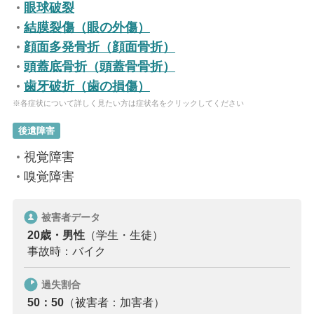
眼球破裂
結膜裂傷（眼の外傷）
顔面多発骨折（顔面骨折）
頭蓋底骨折（頭蓋骨骨折）
歯牙破折（歯の損傷）
※各症状について詳しく見たい方は症状名をクリックしてください
後遺障害
視覚障害
嗅覚障害
被害者データ
20歳・男性
（学生・生徒）
事故時：バイク
過失割合
50：50
（被害者：加害者）