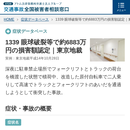
メニュー
HOME
症状データベース
1339 眼球破裂等で約6883万円の損害額認定
症状データベース
1339 眼球破裂等で約6883万
円の損害額認定｜東京地裁
実例：東京地裁平成14年10月28日
深夜に駐車禁止場所でフォークリフトとトラックの荷台
を橋渡した状態で積荷中、改造した原付自転車で二人乗
りして高速でトラックとフォークリフトのあいだを通過
しようとして衝突した事故。
症状・事故の概要
症状名