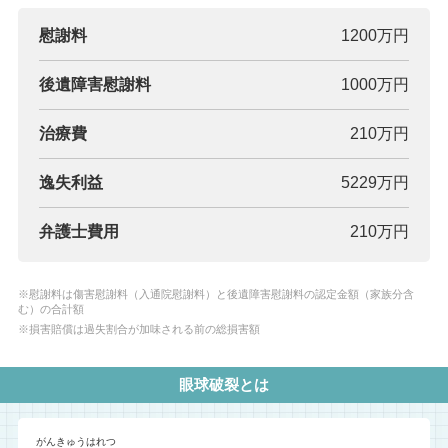
慰謝料
1200万円
後遺障害慰謝料
1000万円
治療費
210万円
逸失利益
5229万円
弁護士費用
210万円
※慰謝料は傷害慰謝料（入通院慰謝料）と後遺障害慰謝料の認定金額（家族分含
む）の合計額
※損害賠償は過失割合が加味される前の総損害額
眼球破裂とは
がんきゅうはれつ