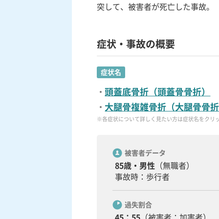
突して、被害者が死亡した事故。
症状・事故の概要
症状名
頭蓋底骨折（頭蓋骨骨折）
大腿骨複雑骨折（大腿骨骨
※各症状について詳しく見たい方は症状名をクリ
被害者データ
85歳・男性
（無職者）
事故時：歩行者
過失割合
45：55
（被害者：加害者）