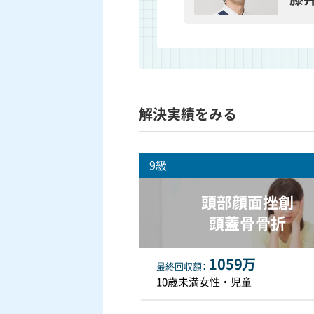
解決実績をみる
9級
頭部顔面挫創
頭蓋骨骨折
1059万
最終
回収額
10歳未満女性・児童