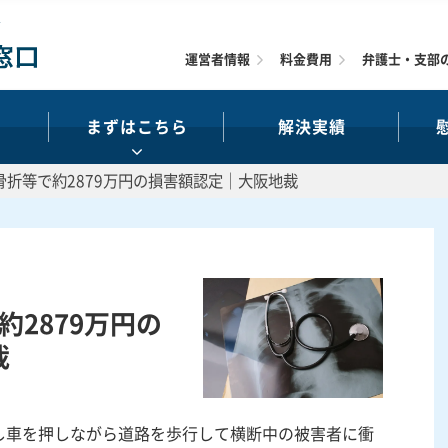
運営者情報
料金費用
弁護士・支部
まずはこちら
解決実績
底骨折等で約2879万円の損害額認定｜大阪地裁
約2879万円の
裁
し車を押しながら道路を歩行して横断中の被害者に衝