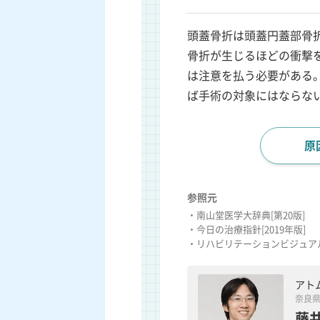
頭蓋骨折は頭蓋円蓋部骨
骨折が生じるほどの衝撃
は注意を払う必要がある
ば手術の対象にはならな
原
参照元
・南山堂医学大辞典[第20版]
・今日の治療指針[2019年版]
・リハビリテーションビジュアル
アト
奈良
藤井