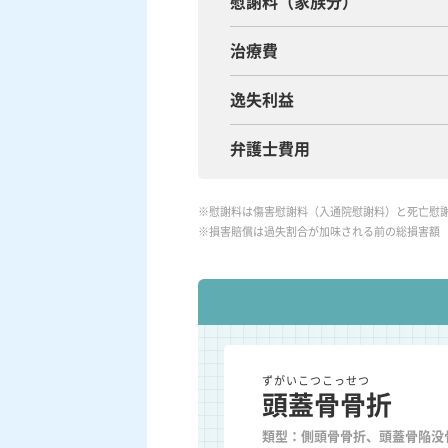
慰謝料（家族分）
治療費
逸失利益
弁護士費用
※慰謝料は傷害慰謝料（入通院慰謝料）と死亡慰
※損害賠償は過失割合が加味される前の総損害額
ずがいこつこっせつ
頭蓋骨骨折
類型：側頭骨骨折、頭蓋骨陥没