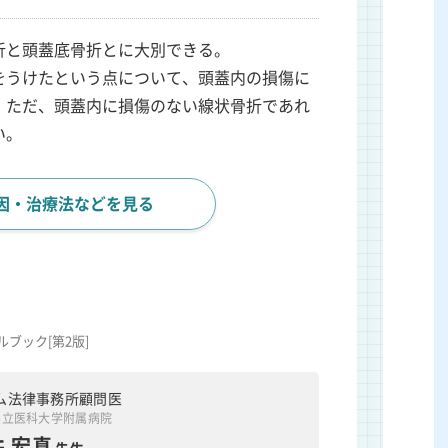
折と頭蓋底骨折とに大別できる。
をうけたという点について、頭蓋内の損傷に
。ただ、頭蓋内に損傷のない線状骨折であれ
い。
因・治療法などを見る
ブック[第2版]
ム法律事務所顧問医
県立医科大学附属病院
 宏真