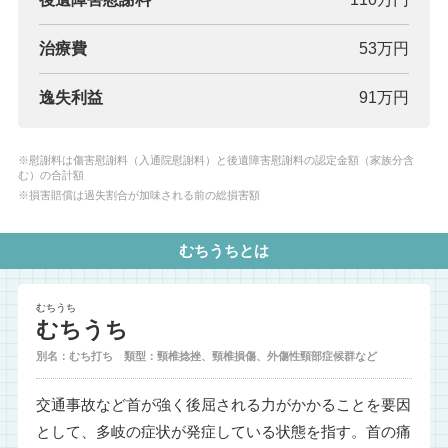
治療費
53万円
逸失利益
91万円
※慰謝料は傷害慰謝料（入通院慰謝料）と後遺障害慰謝料の認定金額（家族分含
む）の合計額
※損害賠償は過失割合が加味される前の総損害額
むちうちとは
むちうち
むちうち
別名：むち打ち 類型：頸椎捻挫、頸椎損傷、外傷性頸部症候群など
交通事故など首が強く後屈される力がかかることを要因
として、多岐の症状が発症している状態を指す。首の痛