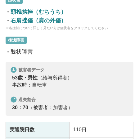
症状名
頸椎捻挫（むちうち）
右肩挫傷（肩の外傷）
※各症状について詳しく見たい方は症状名をクリックしてください
後遺障害
醜状障害
被害者データ
53歳・男性
（給与所得者）
事故時：自転車
過失割合
30：70
（被害者：加害者）
実通院日数
110日