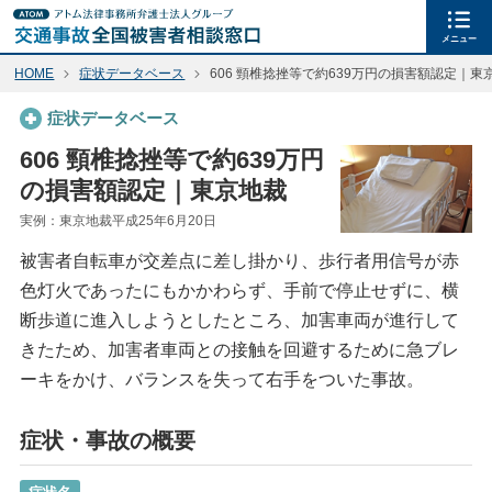
メニュー
HOME
症状データベース
606 頸椎捻挫等で約639万円の損害額認定｜東
症状データベース
606 頸椎捻挫等で約639万円
の損害額認定｜東京地裁
実例：東京地裁平成25年6月20日
被害者自転車が交差点に差し掛かり、歩行者用信号が赤
色灯火であったにもかかわらず、手前で停止せずに、横
断歩道に進入しようとしたところ、加害車両が進行して
きたため、加害者車両との接触を回避するために急ブレ
ーキをかけ、バランスを失って右手をついた事故。
症状・事故の概要