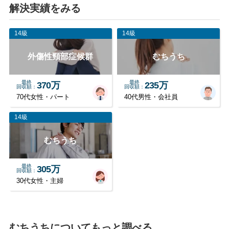
解決実績をみる
14級
14級
外傷性頸部症候群
むちうち
最終
最終
370万
235万
回収額
回収額
70代女性・パート
40代男性・会社員
14級
むちうち
最終
305万
回収額
30代女性・主婦
むちうちについてもっと調べる