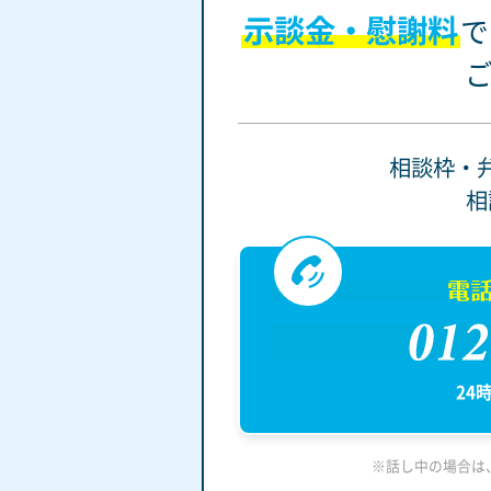
示談金・慰謝料
で
相談枠・
相
電
0
24
※話し中の場合は