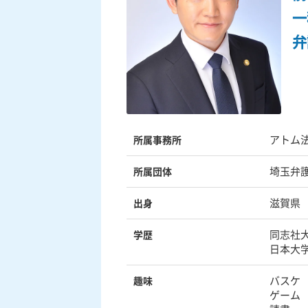
一
弁
アトム
所属事務所
埼玉弁護
所属団体
滋賀県
出身
同志社
学歴
日本大
バスケ
趣味
ゲーム