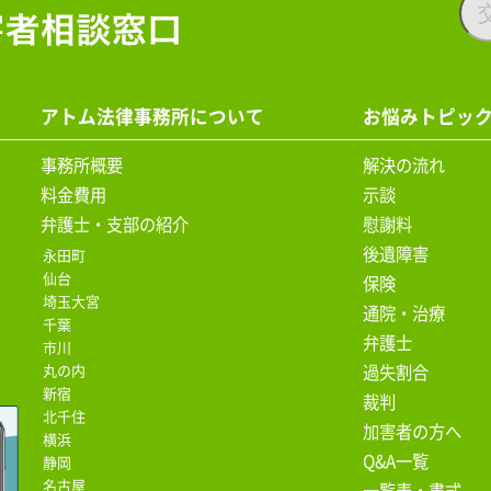
アトム法律事務所について
お悩みトピッ
事務所概要
解決の流れ
料金費用
示談
弁護士・支部の紹介
慰謝料
後遺障害
永田町
仙台
保険
埼玉大宮
通院・治療
千葉
弁護士
市川
丸の内
過失割合
新宿
裁判
北千住
加害者の方へ
横浜
Q&A一覧
静岡
名古屋