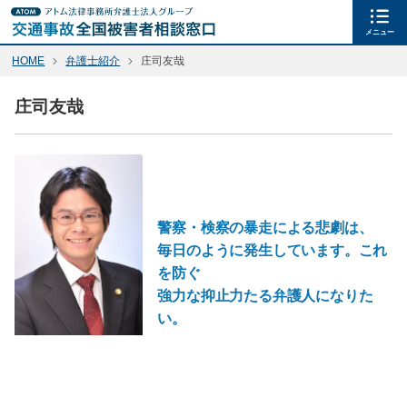
メニュー
HOME
弁護士紹介
庄司友哉
庄司友哉
警察・検察の暴走による悲劇は、
毎日のように発生しています。これ
を防ぐ
強力な抑止力たる弁護人になりた
い。