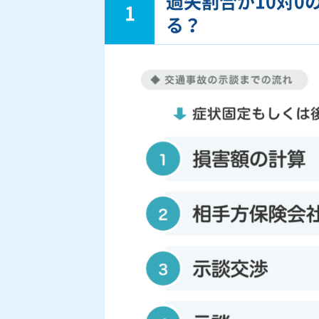
過失割合が10対0
1
る？