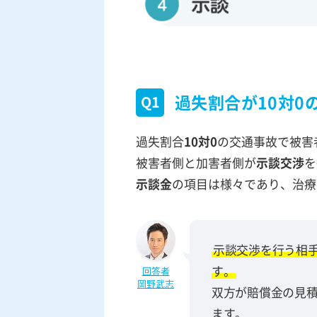
過失割合が10対0
Q1
過失割合
10対0
の交通事故で被害
被害者側と加害者側が
示談交渉
を
示談金
の項目は様々であり、治療
示談交渉を行う相
す。
回答者
岡野武志
双方が賠償金の見
ます。