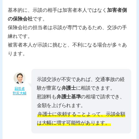
基本的に、示談の相手は加害者本人ではなく
加害者側
の保険会社
です。
保険会社の担当者は示談が専門であるため、交渉の手
練れです。
被害者本人が示談に挑むと、不利になる場合が多々あ
ります。
示談交渉が不安であれば、交通事故の経
験が豊富な
弁護士
に相談できます。
回答者
野尻大輔
慰謝料も
弁護士基準
の相場で請求でき、
金額を上げられます。
弁護士に依頼することよって、示談金額
は大幅に増す可能性があります。