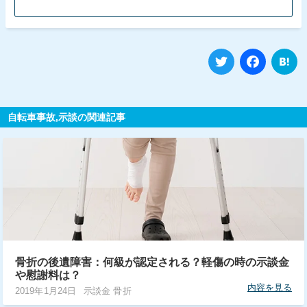
Twitter
Fa
自転車事故,示談の関連記事
骨折の後遺障害：何級が認定される？軽傷の時の示談金
や慰謝料は？
内容を見る
2019年1月24日
示談金 骨折