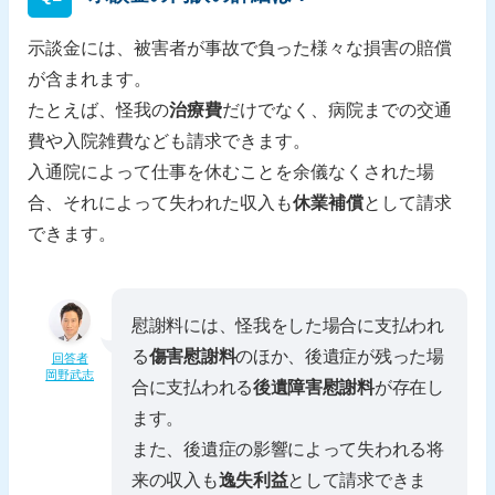
示談金には、被害者が事故で負った様々な損害の賠償
が含まれます。
たとえば、怪我の
治療費
だけでなく、病院までの交通
費や入院雑費なども請求できます。
入通院によって仕事を休むことを余儀なくされた場
合、それによって失われた収入も
休業補償
として請求
できます。
慰謝料には、怪我をした場合に支払われ
る
傷害慰謝料
のほか、後遺症が残った場
回答者
岡野武志
合に支払われる
後遺障害慰謝料
が存在し
ます。
また、後遺症の影響によって失われる将
来の収入も
逸失利益
として請求できま