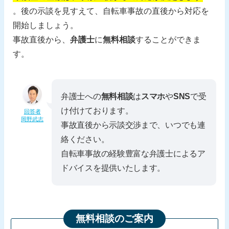
。後の示談を見すえて、自転車事故の直後から対応を
開始しましょう。
事故直後から、
弁護士
に
無料相談
することができま
す。
弁護士への
無料相談
は
スマホ
や
SNS
で受
け付けております。
回答者
岡野武志
事故直後から示談交渉まで、いつでも連
絡ください。
自転車事故の経験豊富な弁護士によるア
ドバイスを提供いたします。
無料相談のご案内