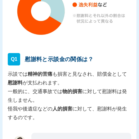
慰謝料と示談金の関係は？
Q1
示談では
精神的苦痛
も損害と見なされ、賠償金として
慰謝料
が支払われます。
一般的に、交通事故では
物的損害
に対して慰謝料は発
生しません。
怪我や後遺症などの
人的損害
に対して、慰謝料が発生
するのです。