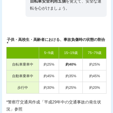
自転車安全利用五側
を覚えて、安全な運
転を心がけましょう。
子供・高校生・高齢者における、事故負傷時の状態の割合
*
5
~
9
歳
15
~
19
歳
75
~
79
歳
自転車乗車中
約
25
%
約
40
%
約
25
%
自動車乗車中
約
45
%
約
35
%
約
45
%
歩行中
約
30
%
約
25
%
約
20
%
*警察庁交通局作成「平成29年中の交通事故の発生状
況」参照