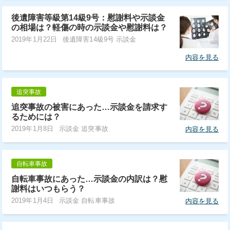
後遺障害等級第14級9号：慰謝料や示談金
の相場は？軽傷の時の示談金や慰謝料は？
2019年1月22日
後遺障害14級9号 示談金
内容を見る
追突事故
追突事故の被害にあった…示談金を請求す
るためには？
2019年1月8日
示談金 追突事故
内容を見る
自転車事故
自転車事故にあった…示談金の内訳は？慰
謝料はいつもらう？
2019年1月4日
示談金 自転車事故
内容を見る