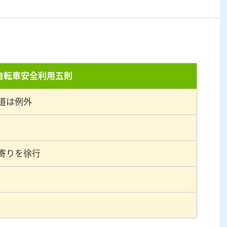
自転車安全利用五則
道は例外
寄りを徐行