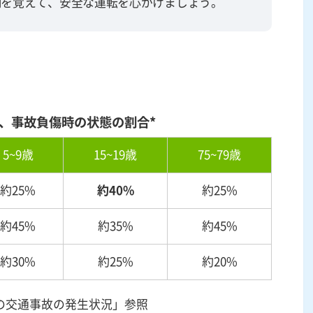
側
を覚えて、安全な運転を心がけましょう。
、事故負傷時の状態の割合*
5
~
9
歳
15
~
19
歳
75
~
79
歳
約
25
%
約
40
%
約
25
%
約
45
%
約
35
%
約
45
%
約
30
%
約
25
%
約
20
%
中の交通事故の発生状況」参照