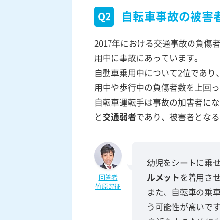
自転車事故の被害
Q2
2017年における交通事故の負傷
用中に事故にあっています。
自動車乗用中について2位であり
用中や歩行中の負傷者数を上回っ
自転車運転手は事故の加害者にな
と
交通弱者
であり、被害者となる
幼児をシートに乗
ルメット
を着用さ
回答者
竹原宏征
また、自転車の乗
う可能性が高いで