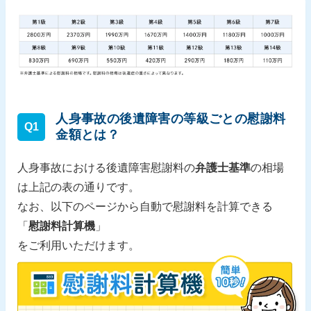
人身事故の後遺障害の等級ごとの慰謝料
Q1
金額とは？
人身事故における後遺障害慰謝料の
弁護士基準
の相場
は上記の表の通りです。
なお、以下のページから自動で慰謝料を計算できる
「
慰謝料計算機
」
をご利用いただけます。