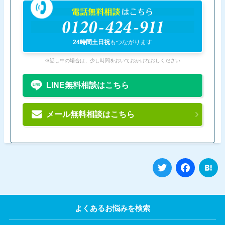
電話無料相談
はこちら
0120-424-911
24時間土日祝
もつながります
※話し中の場合は、少し時間をおいておかけなおしください
LINE無料相談はこちら
メール無料相談はこちら
Twitter
Fa
よくあるお悩みを検索