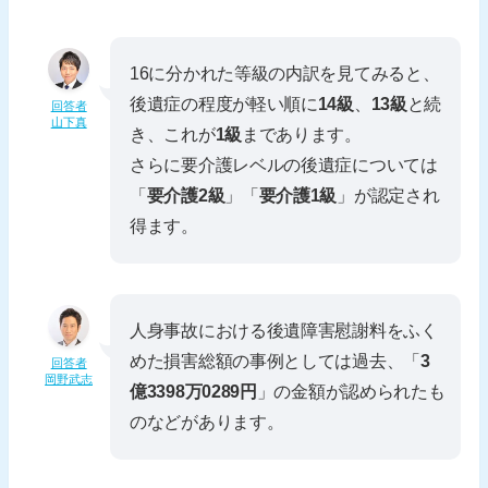
16に分かれた等級の内訳を見てみると、
後遺症の程度が軽い順に
14級
、
13級
と続
回答者
山下真
き、これが
1級
まであります。
さらに要介護レベルの後遺症については
「
要介護2級
」「
要介護1級
」が認定され
得ます。
人身事故における後遺障害慰謝料をふく
めた損害総額の事例としては過去、「
3
回答者
岡野武志
億3398万0289円
」の金額が認められたも
のなどがあります。