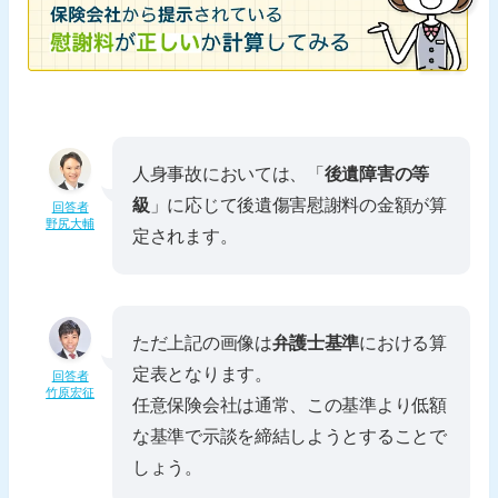
人身事故においては、「
後遺障害の等
級
」に応じて後遺傷害慰謝料の金額が算
回答者
野尻大輔
定されます。
ただ上記の画像は
弁護士基準
における算
定表となります。
回答者
竹原宏征
任意保険会社は通常、この基準より低額
な基準で示談を締結しようとすることで
しょう。