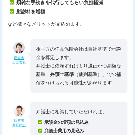
煩雑な手続きを代行してもらい負担軽減
慰謝料を増額
など様々なメリットが見込めます。
相手方の任意保険会社は自社基準で示談
金を算定します。
回答者
出口泰我
弁護士に依頼すればより適正かつ高額な
基準「
弁護士基準
（裁判基準）」での補
償をうけられる可能性があがります。
弁護士に相談していただければ、
回答者
示談金の増額の見込み
岡野武志
弁護士費用の見込み