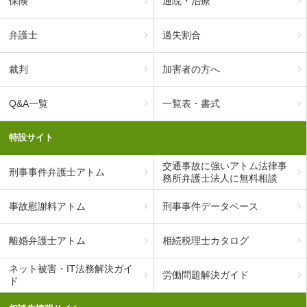
保険
通院・治療
弁護士
過失割合
裁判
加害者の方へ
Q&A一覧
一覧表・書式
特設サイト
交通事故に強いアトム法律事
刑事事件弁護士アトム
務所弁護士法人に無料相談
事故慰謝料アトム
刑事事件データベース
離婚弁護士アトム
相続税理士カタログ
ネット被害・IT法務解決ガイ
労働問題解決ガイド
ド