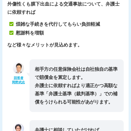
外傷性くも膜下出血による交通事故について、弁護士
に依頼すれば
煩雑な手続きを代行してもらい負担軽減
慰謝料を増額
など様々なメリットが見込めます。
相手方の任意保険会社は自社独自の基準
で賠償金を算定します。
回答者
岡野武志
弁護士に依頼すればより適正かつ高額な
基準「
弁護士基準
（裁判基準）」での補
償をうけられる可能性があがります。
弁護士に相談していただければ、