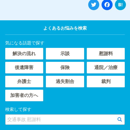
Twitte
Fa
よくあるお悩みを検索
気になる話題で探す
解決の流れ
示談
慰謝料
後遺障害
保険
通院／治療
弁護士
過失割合
裁判
加害者の方へ
検索して探す