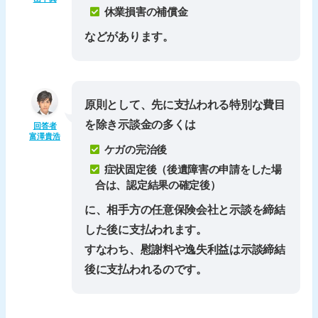
休業損害の補償金
などがあります。
原則として、先に支払われる特別な費目
を除き示談金の多くは
回答者
富澤貴浩
ケガの完治後
症状固定後
（後遺障害の申請をした場
合は、認定結果の確定後）
に、相手方の任意保険会社と示談を締結
した後に支払われます。
すなわち、
慰謝料
や
逸失利益
は示談締結
後に支払われるのです。