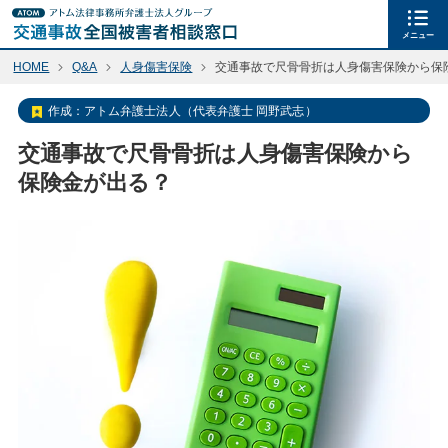
メニュー
HOME
Q&A
人身傷害保険
交通事故で尺骨骨折は人身傷害保険から保
作成：
アトム弁護士法人（代表弁護士 岡野武志）
交通事故で尺骨骨折は人身傷害保険から
保険金が出る？