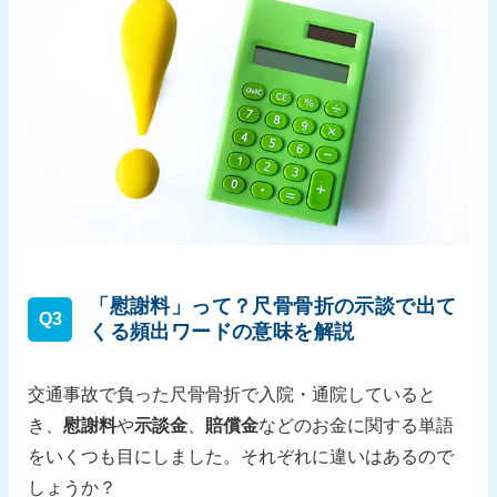
「慰謝料」って？尺骨骨折の示談で出て
Q3
くる頻出ワードの意味を解説
交通事故で負った尺骨骨折で入院・通院していると
き、
慰謝料
や
示談金
、
賠償金
などのお金に関する単語
をいくつも目にしました。それぞれに違いはあるので
しょうか？