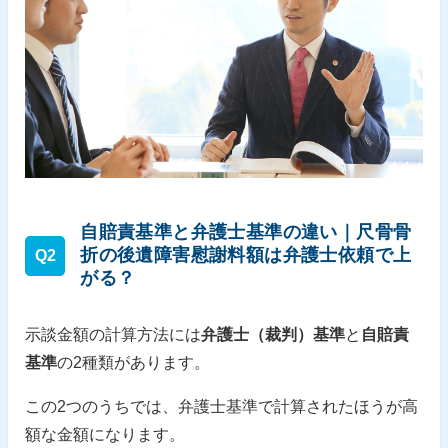
自賠責基準と弁護士基準の違い｜尺骨骨
折の後遺障害慰謝料額は弁護士依頼で上
Q2
がる？
示談金額の計算方法には
弁護士（裁判）基準
と
自賠責
基準
の2種類があります。
この2つのうちでは、弁護士基準で計算されたほうが高
額な金額になります。