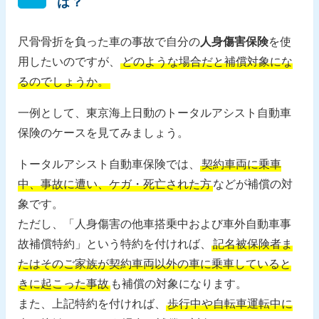
は？
尺骨骨折を負った車の事故で自分の
人身傷害保険
を使
用したいのですが、
どのような場合だと補償対象にな
るのでしょうか。
一例として、東京海上日動のトータルアシスト自動車
保険のケースを見てみましょう。
トータルアシスト自動車保険では、
契約車両に乗車
中、事故に遭い、ケガ・死亡された方
などが補償の対
象です。
ただし、「人身傷害の他車搭乗中および車外自動車事
故補償特約」という特約を付ければ、
記名被保険者ま
たはそのご家族が契約車両以外の車に乗車していると
きに起こった事故
も補償の対象になります。
また、上記特約を付ければ、
歩行中や自転車運転中に