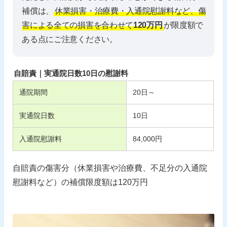
補償は、
休業損害・治療費・入通院慰謝料など、傷
害による全ての損害を合わせて
120万円
が限度額で
ある点にご注意ください。
自賠責｜実通院日数10日の慰謝料
通院期間
20
日～
実通院日数
10
日
入通院慰謝料
84,000
円
自賠責の傷害分（休業損害や治療費、不足分の入通院
慰謝料など）の補償限度額は120万円