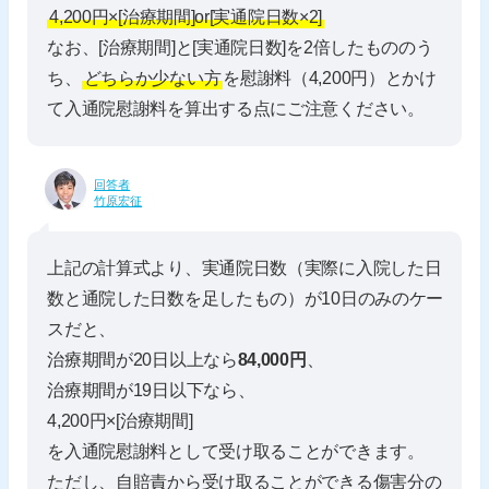
4,200円×[治療期間]or[実通院日数×2]
なお、[治療期間]と[実通院日数]を2倍したもののう
ち、
どちらか少ない方
を慰謝料（4,200円）とかけ
て入通院慰謝料を算出する点にご注意ください。
回答者
竹原宏征
上記の計算式より、実通院日数（実際に入院した日
数と通院した日数を足したもの）が10日のみのケー
スだと、
治療期間が20日以上なら
84,000円
、
治療期間が19日以下なら、
4,200円×[治療期間]
を入通院慰謝料として受け取ることができます。
ただし、自賠責から受け取ることができる傷害分の