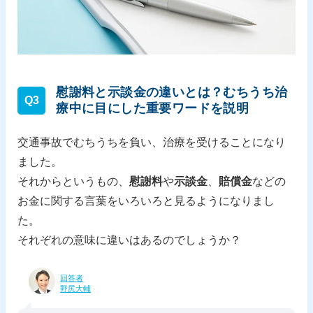
慰謝料と示談金の違いとは？むちうち治
Q3
療中に目にした重要ワードを説明
交通事故でむちうちを負い、治療を受けることになり
ました。
それからというもの、
慰謝料
や
示談金
、
賠償金
などの
お金に関する言葉をいろいろと見るようになりまし
た。
それぞれの意味に違いはあるのでしょうか？
回答者
野尻大輔