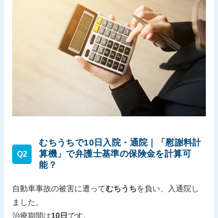
むちうちで10日入院・通院｜「慰謝料計
算機」で弁護士基準の保険金を計算可
Q2
能？
自動車事故の被害に遭って
むちうち
を負い、入通院し
ました。
治療期間は
10日
です。