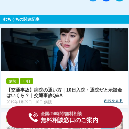
むちうちの関連記事
病院
10日
【交通事故】病院の通い方｜10日入院・通院だと示談金
はいくら？｜交通事故Q&A
内容を見る
2019年1月29日
10日 病院
全国/24時間/無料相談
無料相談窓口のご案内
追突事故
10日
追突事故で10日入院・通院…通院費や慰謝