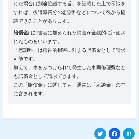
じた場合は別途協議する旨」を記載した上で示談を
すれば、後遺障害分の慰謝料などについて後から協
議できることがあります。
賠償金
は加害者に加えられた損害が金銭的に評価さ
れたものをいいます。
「慰謝料」は精神的損害に対する賠償金として請求
可能です。
加えて、車をぶつけられて発生した車両修理費など
も賠償金として請求できます。
この「賠償金」に関しても、通常は「示談金」の中
に含まれます。
Twitter
Fa