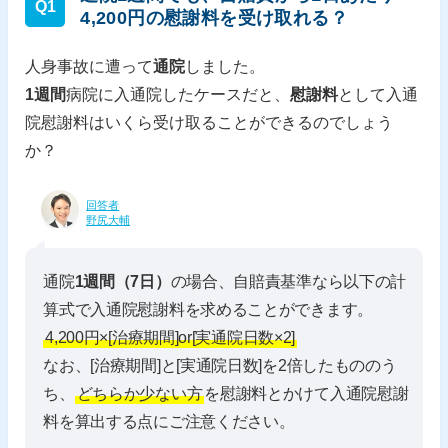
Q1
4,200円の慰謝料を受け取れる？
人身事故に遭って
通院
しました。
1週間
病院に入通院したケースだと、
慰謝料
として入通
院慰謝料はいくら受け取ることができるのでしょう
か？
回答者
野尻大輔
通院
1週間（7日）
の場合、自賠責基準なら以下の計
算式で入通院慰謝料を求めることができます。
4,200円×[治療期間]or[実通院日数×2]
なお、[治療期間]と[実通院日数]を2倍したもののう
ち、
どちらか少ない方
を慰謝料とかけて入通院慰謝
料を算出する点にご注意ください。