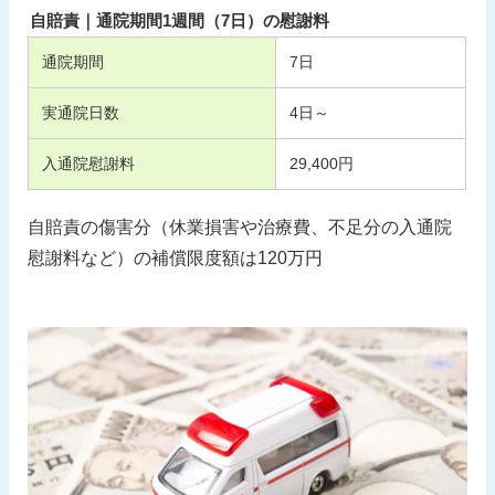
自賠責｜通院期間1週間（7日）の慰謝料
通院期間
7
日
実通院日数
4
日～
入通院慰謝料
29,400
円
自賠責の傷害分（休業損害や治療費、不足分の入通院
慰謝料など）の補償限度額は120万円