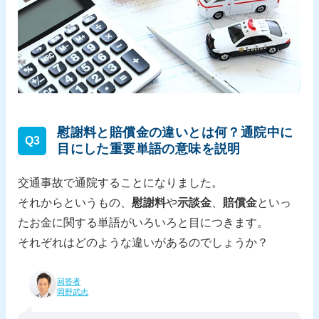
慰謝料と賠償金の違いとは何？通院中に
Q3
目にした重要単語の意味を説明
交通事故で通院することになりました。
それからというもの、
慰謝料
や
示談金
、
賠償金
といっ
たお金に関する単語がいろいろと目につきます。
それぞれはどのような違いがあるのでしょうか？
回答者
岡野武志