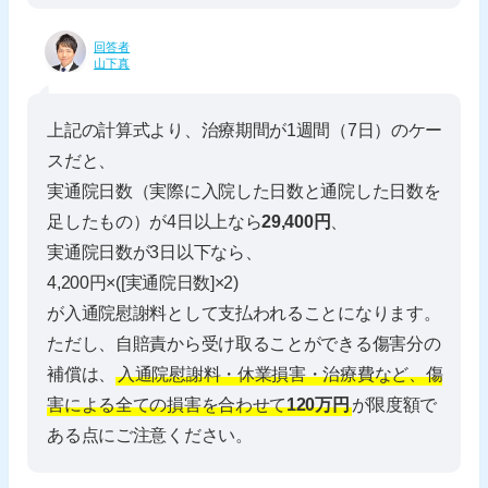
回答者
山下真
上記の計算式より、治療期間が1週間（7日）のケー
スだと、
実通院日数（実際に入院した日数と通院した日数を
足したもの）が4日以上なら
29,400円
、
実通院日数が3日以下なら、
4,200円×([実通院日数]×2)
が入通院慰謝料として支払われることになります。
ただし、自賠責から受け取ることができる傷害分の
補償は、
入通院慰謝料・休業損害・治療費など、傷
害による全ての損害を合わせて
120万円
が限度額で
ある点にご注意ください。