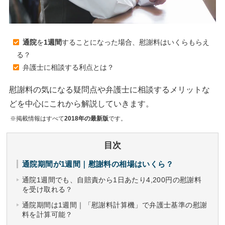
通院
を
1週間
することになった場合、慰謝料はいくらもらえ
る？
弁護士に相談する利点とは？
慰謝料の気になる疑問点や弁護士に相談するメリットな
どを中心にこれから解説していきます。
※掲載情報はすべて
2018年の最新版
です。
目次
通院期間が1週間｜慰謝料の相場はいくら？
通院1週間でも、自賠責から1日あたり4,200円の慰謝料
を受け取れる？
通院期間は1週間｜「慰謝料計算機」で弁護士基準の慰謝
料を計算可能？