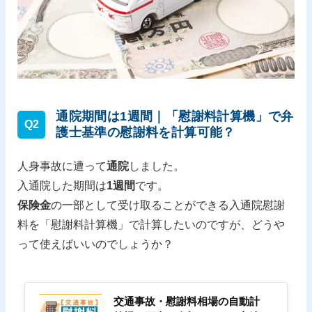
通院期間は1週間｜「慰謝料計算機」で弁
Q2
護士基準の慰謝料を計算可能？
人身事故に遭って
通院
しました。
入通院した期間は
1週間
です。
保険金
の一部として受け取ることができる入通院慰謝
料を「慰謝料計算機」で計算したいのですが、どうや
って使えばいいのでしょうか？
交通事故・慰謝料相場の自動計