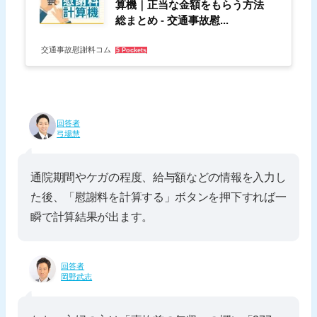
算機｜正当な金額をもらう方法
総まとめ - 交通事故慰...
交通事故慰謝料コム
5 Pockets
回答者
弓場慧
通院期間やケガの程度、給与額などの情報を入力し
た後、「慰謝料を計算する」ボタンを押下すれば一
瞬で計算結果が出ます。
回答者
岡野武志