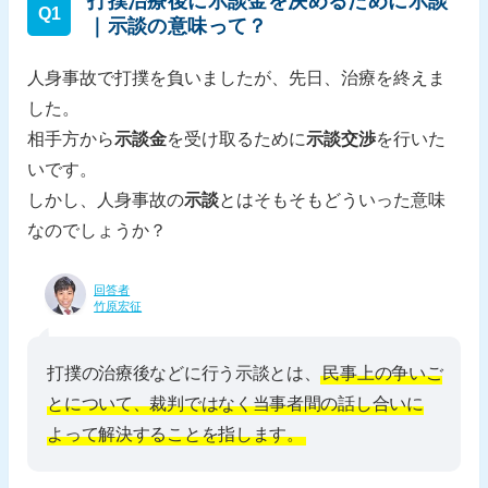
打撲治療後に示談金を決めるために示談
Q1
｜示談の意味って？
人身事故で打撲を負いましたが、先日、治療を終えま
した。
相手方から
示談金
を受け取るために
示談交渉
を行いた
いです。
しかし、人身事故の
示談
とはそもそもどういった意味
なのでしょうか？
回答者
竹原宏征
打撲の治療後などに行う示談とは、
民事上の争いご
とについて、裁判ではなく当事者間の話し合いに
よって解決することを指します。