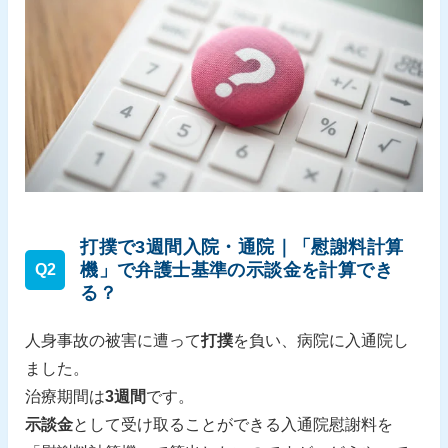
打撲で3週間入院・通院｜「慰謝料計算
機」で弁護士基準の示談金を計算でき
Q2
る？
人身事故の被害に遭って
打撲
を負い、病院に入通院し
ました。
治療期間は
3週間
です。
示談金
として受け取ることができる入通院慰謝料を