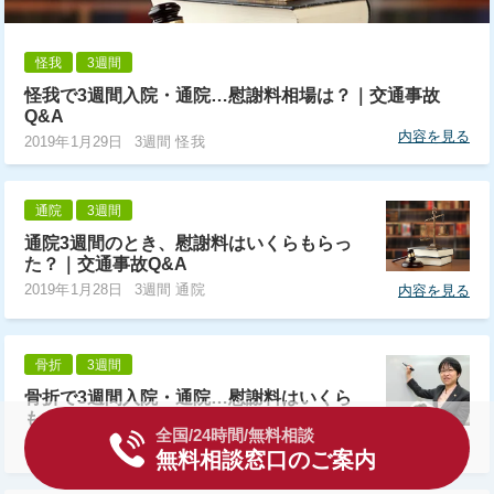
怪我
3週間
怪我で3週間入院・通院…慰謝料相場は？｜交通事故
Q&A
内容を見る
2019年1月29日
3週間 怪我
通院
3週間
通院3週間のとき、慰謝料はいくらもらっ
た？｜交通事故Q&A
2019年1月28日
3週間 通院
内容を見る
骨折
3週間
骨折で3週間入院・通院…慰謝料はいくら
もらった？｜交通事故Q&A
全国/24時間/無料相談
2019年1月27日
3週間 骨折
内容を見る
無料相談窓口のご案内