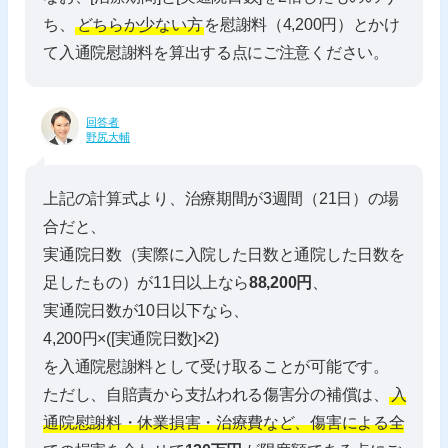
ち、
どちらか少ない方
を慰謝料（4,200円）とかけ
て入通院慰謝料を算出する点にご注意ください。
回答者
野尻大輔
上記の計算式より、治療期間が3週間（21日）の場
合だと、
実通院日数（実際に入院した日数と通院した日数を
足したもの）が11日以上なら
88,200円
、
実通院日数が10日以下なら、
4,200円×([実通院日数]×2)
を入通院慰謝料として受け取ることが可能です。
ただし、自賠責から支払われる傷害分の補償は、
入
通院慰謝料・休業損害・治療費など、傷害による全