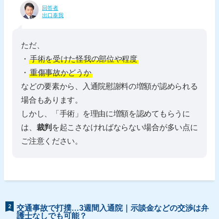
回答者
出口泰我
ただ、
・
手術を受けた怪我の部位や程度
・
重傷事故かどうか
などの要素から、入通院慰謝料の増額が認められる
場合もあります。
しかし、「手術」を理由に増額を認めてもらうに
は、
裁判
を起こさなければならない場合が多い点に
ご注意ください。
2
交通事故で打撲…3週間入通院｜示談金などの交渉は弁
護士なしでも可能？