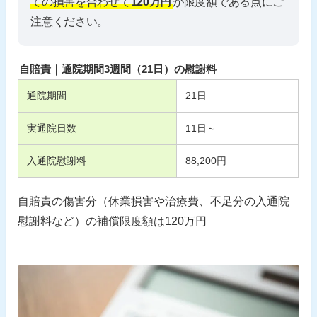
ての損害を合わせて
120万円
が限度額である点にご
注意ください。
自賠責｜通院期間3週間（21日）の慰謝料
通院期間
21
日
実通院日数
11
日～
入通院慰謝料
88,200
円
自賠責の傷害分（休業損害や治療費、不足分の入通院
慰謝料など）の補償限度額は120万円