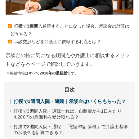
打撲
で
3週間
入通院することになった場合、示談金の計算は
どうやる？
示談交渉などを弁護士に依頼する利点とは？
示談金の特に気になる疑問点や弁護士に相談するメリッ
トなどを本ページで解説していきます。
※掲載情報はすべて
2018年の最新版
です。
目次
打撲で3週間入院・通院｜示談金はいくらもらった？
打撲で3週間入院・通院すれば、自賠責から1日あたり
4,200円の慰謝料を受け取れる？
打撲で3週間入院・通院｜「慰謝料計算機」で弁護士基準
の示談金を計算できる？