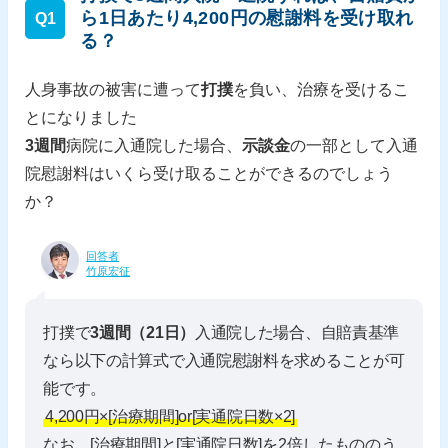
ら1日あたり4,200円の慰謝料を受け取れ
Q1
る？
人身事故の被害に遭って
打撲
を負い、治療を受けるこ
とになりました
3週間
病院に入通院した場合、
示談金
の一部として入通
院慰謝料はいくら受け取ることができるのでしょう
か？
回答者
竹原宏征
打撲で
3週間（21日）
入通院した場合、自賠責基準
なら以下の計算式で入通院慰謝料を求めることが可
能です。
4,200円×[治療期間]or[実通院日数×2]
なお、[治療期間]と[実通院日数]を2倍したもののう