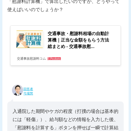
「慰謝料計算機」で算出したいのですが、どうやって
使えばいいのでしょうか？
交通事故・慰謝料相場の自動計
算機｜正当な金額をもらう方法
総まとめ - 交通事故慰...
交通事故慰謝料コム
5 Pockets
回答者
弓場慧
入通院した期間やケガの程度（打撲の場合は基本的
には「軽傷」）、給与額などの情報を入力した後、
「慰謝料を計算する」ボタンを押せば一瞬で計算結