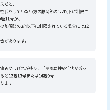
ースだと、
怪我をしていない方の膝関節の1/2以下に制限さ
0級11号
が、
の膝関節の3/4以下に制限されている場合には
12
場合があります。
に痛みやしびれが残り、「局部に神経症状が残っ
れると
12級13号
または
14級9号
あります。