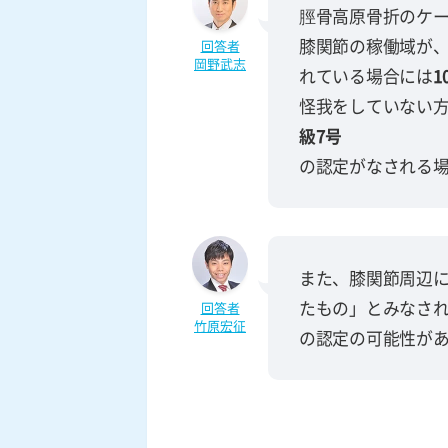
脛骨高原骨折のケ
膝関節の稼働域が、
回答者
岡野武志
れている場合には
1
怪我をしていない方
級7号
の認定がなされる
また、膝関節周辺
たもの」とみなさ
回答者
竹原宏征
の認定の可能性が