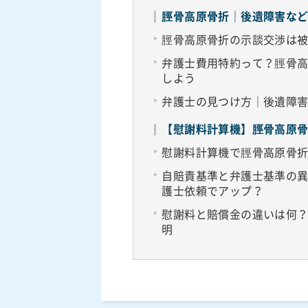
脛骨高原骨折｜後遺障害な
脛骨高原骨折の示談交渉は
弁護士費用特約って？脛骨
しよう
弁護士の見つけ方｜後遺障
【慰謝料計算機】脛骨高原
慰謝料計算機で脛骨高原骨
自賠責基準と弁護士基準の
護士依頼でアップ？
慰謝料と賠償金の違いは何
明