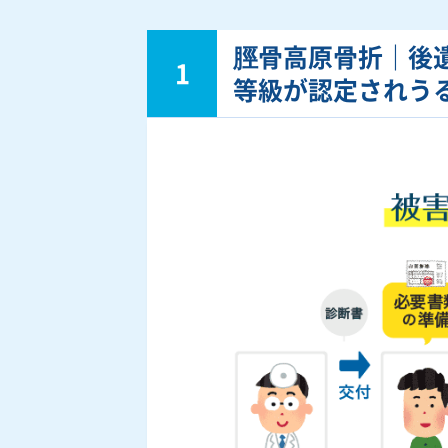
脛骨高原骨折｜後
1
等級が認定されう