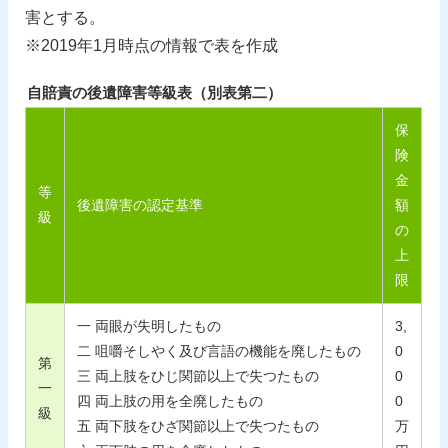
害とする。
※2019年1月時点の情報で表を作成
自賠責の後遺障害等級表（別表第二）
保
険
金
等
後遺障害の認定基準
額
級
の
上
限
一 両眼が失明したもの
3,
二 咀嚼そしやく及び言語の機能を廃したもの
0
第
三 両上肢をひじ関節以上で失つたもの
0
一
四 両上肢の用を全廃したもの
0
級
五 両下肢をひざ関節以上で失つたもの
万