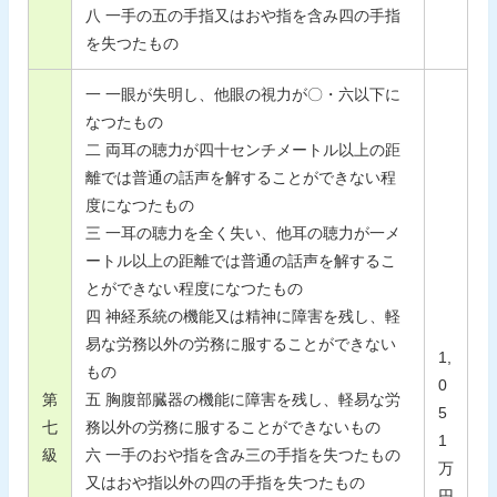
八 一手の五の手指又はおや指を含み四の手指
を失つたもの
一 一眼が失明し、他眼の視力が〇・六以下に
なつたもの
二 両耳の聴力が四十センチメートル以上の距
離では普通の話声を解することができない程
度になつたもの
三 一耳の聴力を全く失い、他耳の聴力が一メ
ートル以上の距離では普通の話声を解するこ
とができない程度になつたもの
四 神経系統の機能又は精神に障害を残し、軽
易な労務以外の労務に服することができない
1,
もの
0
第
五 胸腹部臓器の機能に障害を残し、軽易な労
5
七
務以外の労務に服することができないもの
1
級
六 一手のおや指を含み三の手指を失つたもの
万
又はおや指以外の四の手指を失つたもの
円