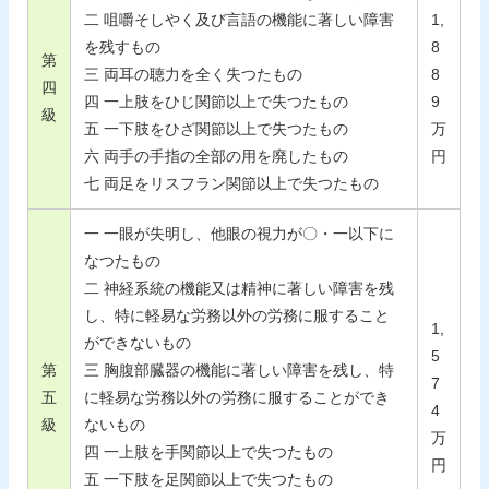
二 咀嚼そしやく及び言語の機能に著しい障害
1,
を残すもの
8
第
三 両耳の聴力を全く失つたもの
8
四
四 一上肢をひじ関節以上で失つたもの
9
級
五 一下肢をひざ関節以上で失つたもの
万
六 両手の手指の全部の用を廃したもの
円
七 両足をリスフラン関節以上で失つたもの
一 一眼が失明し、他眼の視力が〇・一以下に
なつたもの
二 神経系統の機能又は精神に著しい障害を残
し、特に軽易な労務以外の労務に服すること
1,
ができないもの
5
第
三 胸腹部臓器の機能に著しい障害を残し、特
7
五
に軽易な労務以外の労務に服することができ
4
級
ないもの
万
四 一上肢を手関節以上で失つたもの
円
五 一下肢を足関節以上で失つたもの