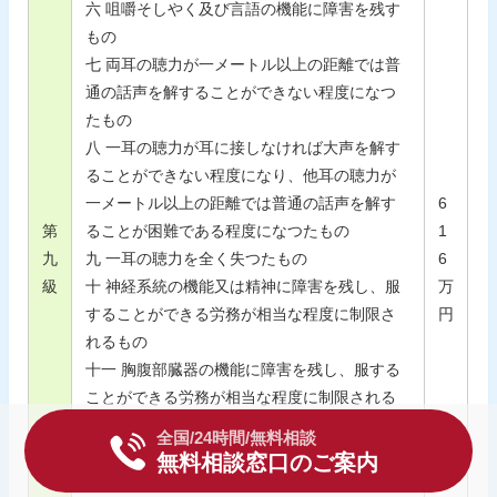
六 咀嚼そしやく及び言語の機能に障害を残す
もの
七 両耳の聴力が一メートル以上の距離では普
通の話声を解することができない程度になつ
たもの
八 一耳の聴力が耳に接しなければ大声を解す
ることができない程度になり、他耳の聴力が
一メートル以上の距離では普通の話声を解す
6
第
ることが困難である程度になつたもの
1
九
九 一耳の聴力を全く失つたもの
6
級
十 神経系統の機能又は精神に障害を残し、服
万
することができる労務が相当な程度に制限さ
円
れるもの
十一 胸腹部臓器の機能に障害を残し、服する
ことができる労務が相当な程度に制限される
もの
全国/24時間/無料相談
十二 一手のおや指又はおや指以外の二の手指
無料相談窓口のご案内
を失つたもの