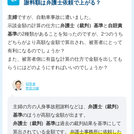
謝料額は弁護士依頼で上がる？
主婦
ですが、自動車事故に遭いました。
示談金額の計算の仕方に
弁護士（裁判）基準
と
自賠責
基準
の2種類があることを知ったのですが、2つのうち
どちらがより高額な金額で算出され、被害者にとって
有利になるのでしょうか？
また、被害者側に有益な計算の仕方で金額を出しても
らうにはどのようにすればいいのでしょうか？
回答者
野尻大輔
主婦の方の人身事故慰謝料などは、
弁護士（裁判）
基準
のほうが高額な金額が出ます。
弁護士（裁判）基準
は過去の裁判結果を基準にして
算出されている金額です。
弁護士事務所に依頼した