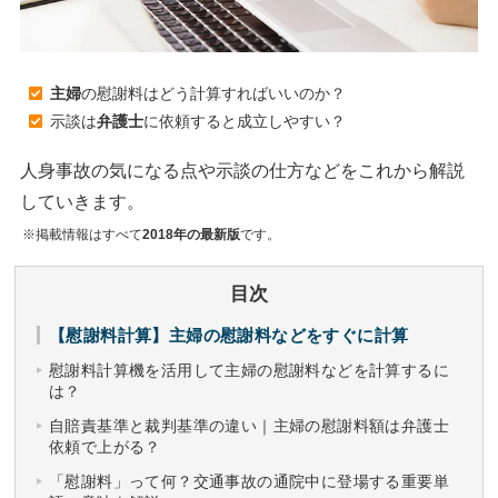
主婦
の慰謝料はどう計算すればいいのか？
示談は
弁護士
に依頼すると成立しやすい？
人身事故の気になる点や示談の仕方などをこれから解説
していきます。
※掲載情報はすべて
2018年の最新版
です。
目次
【慰謝料計算】主婦の慰謝料などをすぐに計算
慰謝料計算機を活用して主婦の慰謝料などを計算するに
は？
自賠責基準と裁判基準の違い｜主婦の慰謝料額は弁護士
依頼で上がる？
「慰謝料」って何？交通事故の通院中に登場する重要単