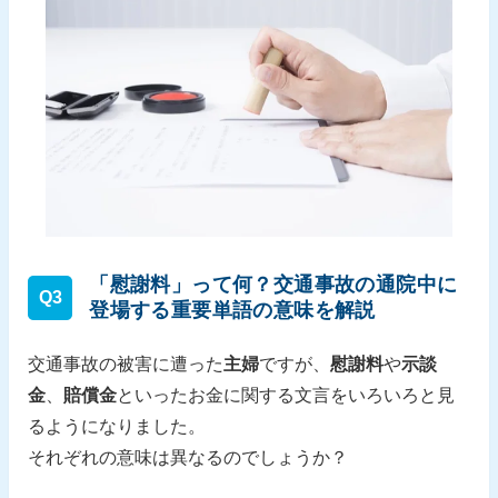
「慰謝料」って何？交通事故の通院中に
Q3
登場する重要単語の意味を解説
交通事故の被害に遭った
主婦
ですが、
慰謝料
や
示談
金
、
賠償金
といったお金に関する文言をいろいろと見
るようになりました。
それぞれの意味は異なるのでしょうか？