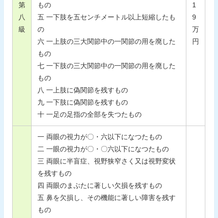
第
もの
1
八
五 一下肢を五センチメートル以上短縮したも
9
級
の
万
六 一上肢の三大関節中の一関節の用を廃した
円
もの
七 一下肢の三大関節中の一関節の用を廃した
もの
八 一上肢に偽関節を残すもの
九 一下肢に偽関節を残すもの
十 一足の足指の全部を失つたもの
一 両眼の視力が〇・六以下になつたもの
二 一眼の視力が〇・〇六以下になつたもの
三 両眼に半盲症、視野狭窄さく又は視野変状
を残すもの
四 両眼のまぶたに著しい欠損を残すもの
五 鼻を欠損し、その機能に著しい障害を残す
もの