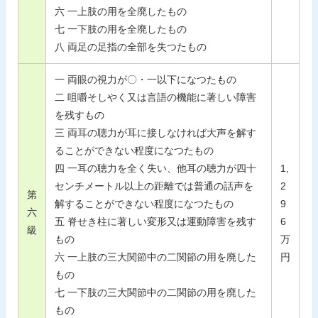
六 一上肢の用を全廃したもの
七 一下肢の用を全廃したもの
八 両足の足指の全部を失つたもの
一 両眼の視力が〇・一以下になつたもの
二 咀嚼そしやく又は言語の機能に著しい障害
を残すもの
三 両耳の聴力が耳に接しなければ大声を解す
ることができない程度になつたもの
四 一耳の聴力を全く失い、他耳の聴力が四十
1,
センチメートル以上の距離では普通の話声を
2
第
解することができない程度になつたもの
9
六
五 脊せき柱に著しい変形又は運動障害を残す
6
級
もの
万
六 一上肢の三大関節中の二関節の用を廃した
円
もの
七 一下肢の三大関節中の二関節の用を廃した
もの