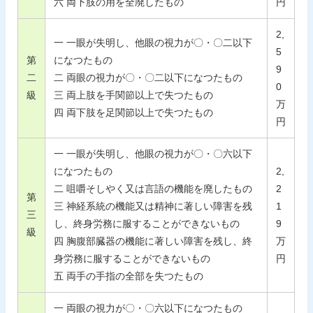
六 両下肢の用を全廃したもの
円
2,
一 一眼が失明し、他眼の視力が〇・〇二以下
5
第
になつたもの
9
二
二 両眼の視力が〇・〇二以下になつたもの
0
級
三 両上肢を手関節以上で失つたもの
万
四 両下肢を足関節以上で失つたもの
円
一 一眼が失明し、他眼の視力が〇・〇六以下
になつたもの
2,
二 咀嚼そしやく又は言語の機能を廃したもの
2
第
三 神経系統の機能又は精神に著しい障害を残
1
三
し、終身労務に服することができないもの
9
級
四 胸腹部臓器の機能に著しい障害を残し、終
万
身労務に服することができないもの
円
五 両手の手指の全部を失つたもの
一 両眼の視力が〇・〇六以下になつたもの