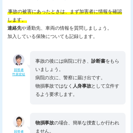
事故の被害にあったときは、まず加害者に情報を確認
します。
連絡先
や通勤先、車両の情報を質問しましょう。
加入している保険についても記録します。
事故の後には病院に行き、
診断書
をもら
いましょう。
回答者
竹原宏征
病院の次に、警察に届け出です。
物損事故ではなく
人身事故
として立件す
るよう要求します。
物損事故
の場合、簡単な捜査しか行われ
ません。
回答者