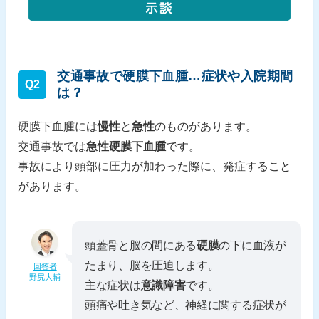
交通事故で硬膜下血腫…症状や入院期間
Q2
は？
硬膜下血腫には
慢性
と
急性
のものがあります。
交通事故では
急性硬膜下血腫
です。
事故により頭部に圧力が加わった際に、発症すること
があります。
頭蓋骨と脳の間にある
硬膜
の下に血液が
たまり、脳を圧迫します。
回答者
野尻大輔
主な症状は
意識障害
です。
頭痛や吐き気など、神経に関する症状が