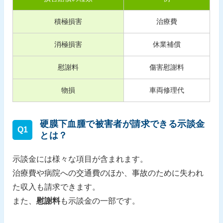
積極損害
治療費
消極損害
休業補償
慰謝料
傷害慰謝料
物損
車両修理代
硬膜下血腫で被害者が請求できる示談金
Q1
とは？
示談金には様々な項目が含まれます。
治療費や病院への交通費のほか、事故のために失われ
た収入も請求できます。
また、
慰謝料
も示談金の一部です。