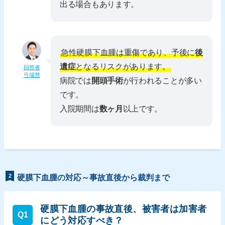
出る場合もあります。
急性硬膜下血腫は重傷であり、予後に
後
遺症
となるリスクがあります。
回答者
弓場慧
病院では
開頭手術
が行われることが多い
です。
入院期間は
数ヶ月
以上です。
2
硬膜下血腫の対応～事故直後から裁判まで
硬膜下血腫の事故直後、被害者は加害者
Q1
にどう対応すべき？