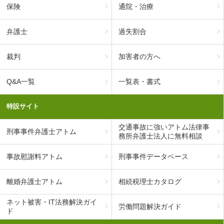
保険
通院・治療
弁護士
過失割合
裁判
加害者の方へ
Q&A一覧
一覧表・書式
特設サイト
交通事故に強いアトム法律事
刑事事件弁護士アトム
務所弁護士法人に無料相談
事故慰謝料アトム
刑事事件データベース
離婚弁護士アトム
相続税理士カタログ
ネット被害・IT法務解決ガイ
労働問題解決ガイド
ド