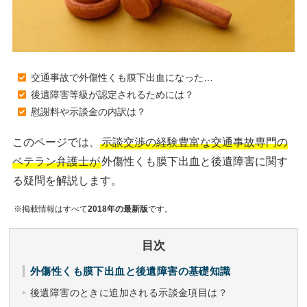
交通事故で外傷性くも膜下出血になった…
後遺障害等級が認定されるためには？
慰謝料や示談金の内訳は？
このページでは、
示談交渉の経験豊富な交通事故専門の
ベテラン弁護士が
外傷性くも膜下出血と後遺障害に関す
る疑問を解説します。
※掲載情報はすべて
2018年の最新版
です。
目次
外傷性くも膜下出血と後遺障害の基礎知識
後遺障害のときに追加される示談金項目は？