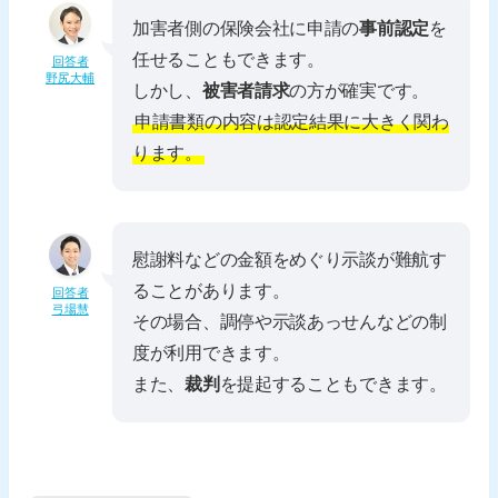
加害者側の保険会社に申請の
事前認定
を
任せることもできます。
回答者
野尻大輔
しかし、
被害者請求
の方が確実です。
申請書類の内容は認定結果に大きく関わ
ります。
慰謝料などの金額をめぐり示談が難航す
ることがあります。
回答者
弓場慧
その場合、調停や示談あっせんなどの制
度が利用できます。
また、
裁判
を提起することもできます。