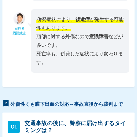
併発症状により、
後遺症
が発生する可能
性もあります。
回答者
岡野武志
頭部に対する外傷なので
意識障害
などが
多いです。
死亡率も、併発した症状により変わりま
す。
2
外傷性くも膜下出血の対応～事故直後から裁判まで
交通事故の後に、警察に届け出するタイ
Q1
ミングは？