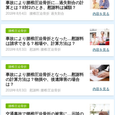
事故により腰椎圧迫骨折に…過失割合の計
算とは？8対2のとき、慰謝料は減額？
2018年8月4日
腰椎圧迫骨折 過失割合
内容を見る
腰椎圧迫骨折
事故により腰椎圧迫骨折となった…慰謝料
は請求できる？相場や、計算方法は？
2018年8月3日
慰謝料 腰椎圧迫骨折
内容を見る
腰椎圧迫骨折
事故により腰椎圧迫骨折となった…慰謝料
の計算方法は？物損や、後遺障害の場合
は？
内容を見る
2018年8月3日
慰謝料 腰椎圧迫骨折
腰椎圧迫骨折
交通事故で腰椎圧迫骨折の被害に…示談の