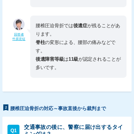
腰椎圧迫骨折では
後遺症
が残ることがあ
ります。
回答者
竹原宏征
脊柱
の変形による、腰部の痛みなどで
す。
後遺障害等級
は
11級
が認定されることが
多いです。
2
腰椎圧迫骨折の対応～事故直後から裁判まで
交通事故の後に、警察に届け出するタイ
Q1
ミングは？