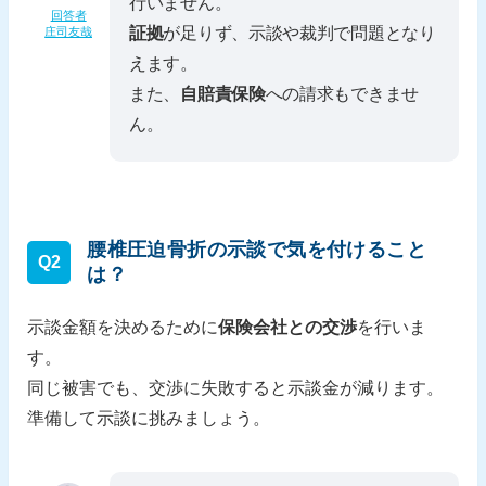
行いません。
回答者
証拠
が足りず、示談や裁判で問題となり
庄司友哉
えます。
また、
自賠責保険
への請求もできませ
ん。
腰椎圧迫骨折の示談で気を付けること
Q2
は？
示談金額を決めるために
保険会社との交渉
を行いま
す。
同じ被害でも、交渉に失敗すると示談金が減ります。
準備して示談に挑みましょう。