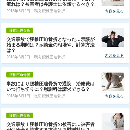
流れは？被害者は弁護士に依頼するべき？
2018年8月2日
示談 腰椎圧迫骨折
内容を見る
腰椎圧迫骨折
交通事故で腰椎圧迫骨折となった…示談が
始まる期間は？示談金の相場や、計算方法
は？
内容を見る
2018年8月2日
示談 腰椎圧迫骨折
腰椎圧迫骨折
事故により腰椎圧迫骨折で通院…治療費は
いつ打ち切りに？慰謝料は請求できる？
2018年8月1日
治療 腰椎圧迫骨折
内容を見る
腰椎圧迫骨折
交通事故！腰椎圧迫骨折の被害に…被害者
が保険金を請求する方法は？慰謝料は？