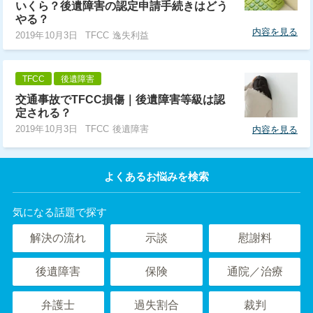
いくら？後遺障害の認定申請手続きはどう
やる？
内容を見る
2019年10月3日
TFCC 逸失利益
TFCC
後遺障害
交通事故でTFCC損傷｜後遺障害等級は認
定される？
2019年10月3日
TFCC 後遺障害
内容を見る
よくあるお悩みを検索
気になる話題で探す
解決の流れ
示談
慰謝料
後遺障害
保険
通院／治療
弁護士
過失割合
裁判