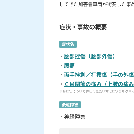
してきた加害者車両が衝突した事
症状・事故の概要
症状名
腰部挫傷（腰部外傷）
腰痛
両手挫創／打撲傷（手の外
ＣＭ関節の痛み（上肢の痛
※各症状について詳しく見たい方は症状名をクリ
後遺障害
神経障害