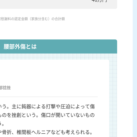
害慰謝料の認定金額（家族分含む）の合計額
腰部外傷とは
部捻挫
いう。主に鈍器による打撃や圧迫によって傷
ものを挫創という。傷口が開いていないもの
う。
や骨折、椎間板ヘルニアなども考えられる。