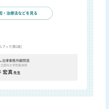
因・治療法などを見る
ブック[第2版]
ム法律事務所顧問医
県立医科大学附属病院
 宏真
先生