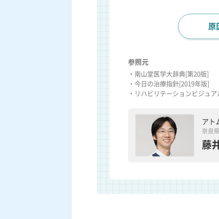
原
参照元
・南山堂医学大辞典[第20版]
・今日の治療指針[2019年版]
・リハビリテーションビジュアル
アト
奈良
藤井