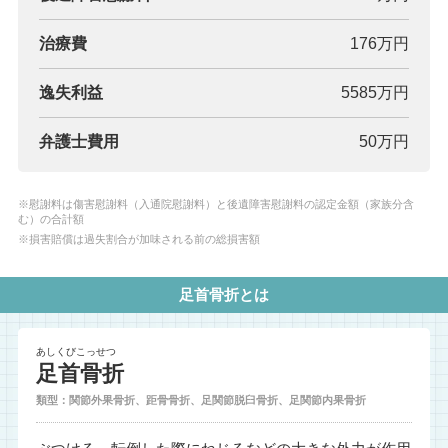
治療費
176万円
逸失利益
5585万円
弁護士費用
50万円
※慰謝料は傷害慰謝料（入通院慰謝料）と後遺障害慰謝料の認定金額（家族分含
む）の合計額
※損害賠償は過失割合が加味される前の総損害額
足首骨折とは
あしくびこっせつ
足首骨折
類型：関節外果骨折、距骨骨折、足関節脱臼骨折、足関節内果骨折