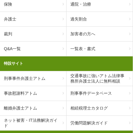
保険
通院・治療
弁護士
過失割合
裁判
加害者の方へ
Q&A一覧
一覧表・書式
特設サイト
交通事故に強いアトム法律事
刑事事件弁護士アトム
務所弁護士法人に無料相談
事故慰謝料アトム
刑事事件データベース
離婚弁護士アトム
相続税理士カタログ
ネット被害・IT法務解決ガイ
労働問題解決ガイド
ド