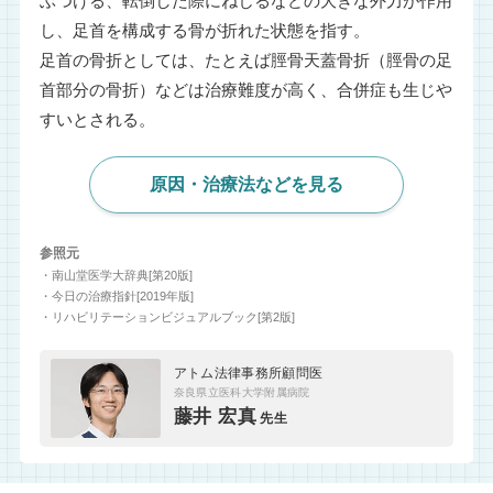
ぶつける、転倒した際にねじるなどの大きな外力が作用
し、足首を構成する骨が折れた状態を指す。
足首の骨折としては、たとえば脛骨天蓋骨折（脛骨の足
首部分の骨折）などは治療難度が高く、合併症も生じや
すいとされる。
原因・治療法などを見る
参照元
・南山堂医学大辞典[第20版]
・今日の治療指針[2019年版]
・リハビリテーションビジュアルブック[第2版]
アトム法律事務所顧問医
奈良県立医科大学附属病院
藤井 宏真
先生