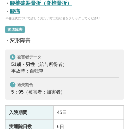
腰椎破裂骨折（脊椎骨折）
腰痛
※各症状について詳しく見たい方は症状名をクリックしてください
後遺障害
変形障害
被害者データ
51歳・男性
（給与所得者）
事故時：自転車
過失割合
5：95
（被害者：加害者）
入院期間
45日
実通院日数
6日