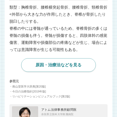
類型：胸椎骨折、腰椎横突起骨折、腰椎骨折、頸椎骨折
<外部から大きな力が作用したとき、脊椎が骨折したり
脱臼したりする。
脊椎の中には脊髄が通っているため、脊椎骨折の多くは
脊髄の損傷も伴う。脊髄が損傷すると、四肢体幹の感覚
傷害、運動障害や損傷部位の疼痛などが生じ、場合によ
っては意識障害が生じる可能性もある。
原因・治療法などを見る
参照元
・南山堂医学大辞典[第20版]
・今日の治療指針[2019年版]
・リハビリテーションビジュアルブック[第2版]
アトム法律事務所顧問医
奈良県立医科大学附属病院