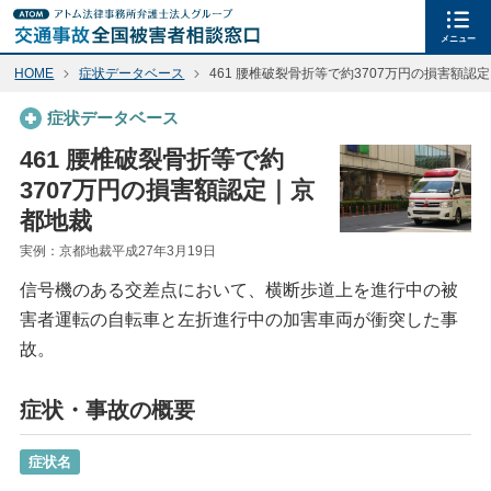
メニュー
HOME
症状データベース
461 腰椎破裂骨折等で約3707万円の損害額認
症状データベース
461 腰椎破裂骨折等で約
3707万円の損害額認定｜京
都地裁
実例：京都地裁平成27年3月19日
信号機のある交差点において、横断歩道上を進行中の被
害者運転の自転車と左折進行中の加害車両が衝突した事
故。
症状・事故の概要
症状名