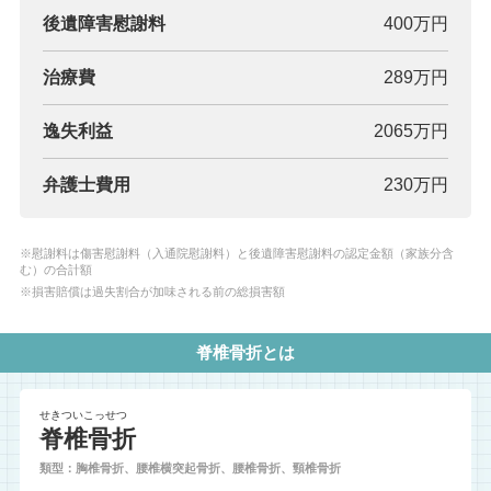
後遺障害慰謝料
400万円
治療費
289万円
逸失利益
2065万円
弁護士費用
230万円
※慰謝料は傷害慰謝料（入通院慰謝料）と後遺障害慰謝料の認定金額（家族分含
む）の合計額
※損害賠償は過失割合が加味される前の総損害額
脊椎骨折とは
せきついこっせつ
脊椎骨折
類型：胸椎骨折、腰椎横突起骨折、腰椎骨折、頸椎骨折