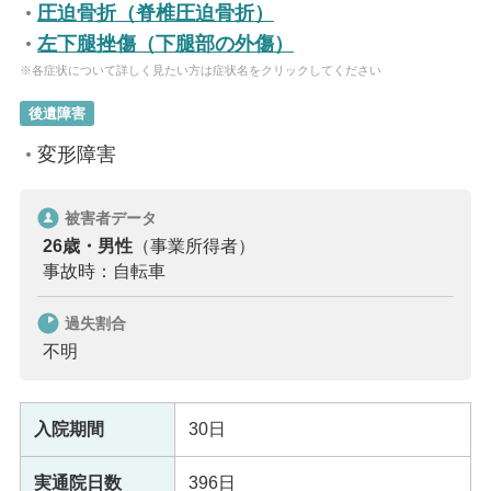
圧迫骨折（脊椎圧迫骨折）
左下腿挫傷（下腿部の外傷）
※各症状について詳しく見たい方は症状名をクリックしてください
後遺障害
変形障害
被害者データ
26歳・男性
（事業所得者）
事故時：自転車
過失割合
不明
入院期間
30日
実通院日数
396日