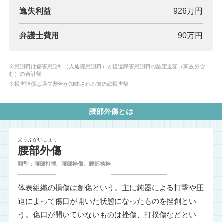
逸失利益
926万円
弁護士費用
90万円
※慰謝料は傷害慰謝料（入通院慰謝料）と後遺障害慰謝料の認定金額（家族分含
む）の合計額
※損害賠償は過失割合が加味される前の総損害額
腰部外傷とは
ようぶがいしょう
腰部外傷
類型：腰部打撲、腰部挫傷、腰部捻挫
体表組織の損傷は創傷という。主に鈍器による打撃や圧
迫によって傷口が開いた状態になったものを挫創とい
う。傷口が開いていないものは挫傷、打撲傷などとい