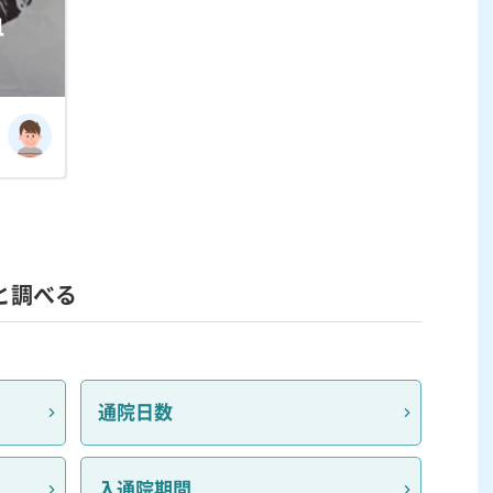
血
と調べる
通院日数
入通院期間