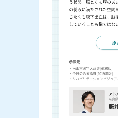
う状態。脳とくも膜のあ
の髄液に満たされた空間
じたくも膜下出血は、脳
していることも稀ではな
原
参照元
・南山堂医学大辞典[第20版]
・今日の治療指針[2019年版]
・リハビリテーションビジュアル
アト
奈良
藤井