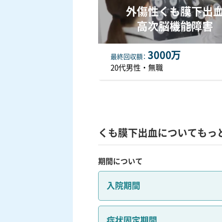
外傷性くも膜下出
高次脳機能障害
3000万
最終
回収額
20代男性・無職
くも膜下出血についてもっ
期間について
入院期間
症状固定期間