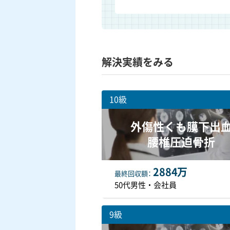
解決実績をみる
10級
外傷性くも膜下出
腰椎圧迫骨折
2884万
最終
回収額
50代男性・会社員
9級