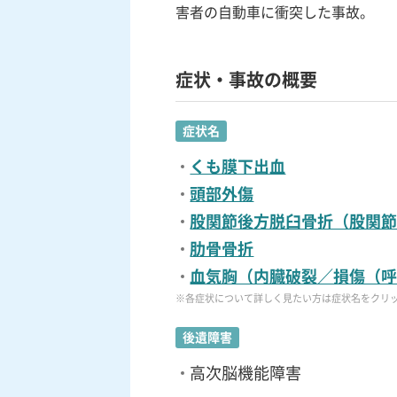
害者の自動車に衝突した事故。
症状・事故の概要
症状名
くも膜下出血
頭部外傷
股関節後方脱臼骨折（股関
肋骨骨折
血気胸（内臓破裂／損傷（
※各症状について詳しく見たい方は症状名をクリ
後遺障害
高次脳機能障害