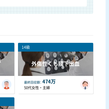
14級
血
外傷性くも膜下出血
474万
最終
回収額
50代女性・主婦