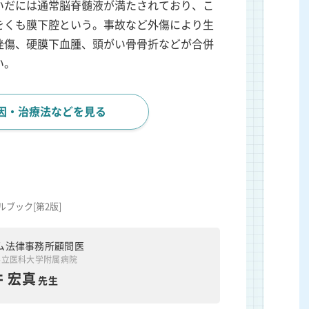
いだには通常脳脊髄液が満たされており、こ
をくも膜下腔という。事故など外傷により生
挫傷、硬膜下血腫、頭がい骨骨折などが合併
い。
因・治療法などを見る
ブック[第2版]
ム法律事務所顧問医
県立医科大学附属病院
 宏真
先生