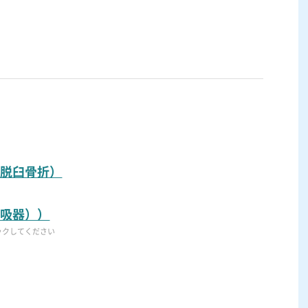
節脱臼骨折）
呼吸器））
ックしてください