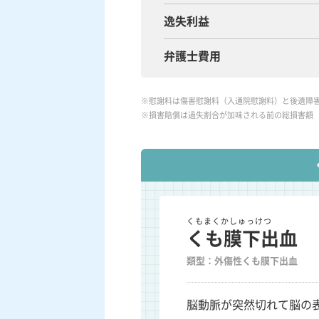
逸失利益
弁護士費用
※慰謝料は傷害慰謝料（入通院慰謝料）と後遺障
※損害賠償は過失割合が加味される前の総損害額
くもまくかしゅっけつ
くも膜下出血
類型：外傷性くも膜下出血
脳動脈が突然切れて脳の