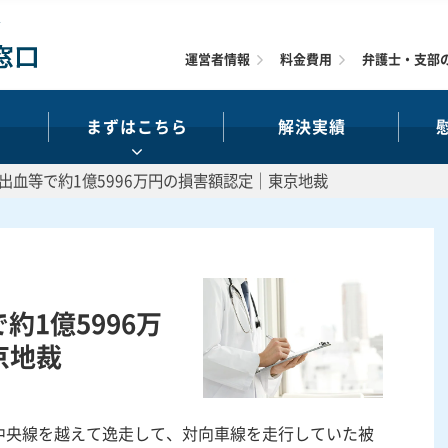
運営者情報
料金費用
弁護士・支部
まずはこちら
解決実績
下出血等で約1億5996万円の損害額認定｜東京地裁
約1億5996万
京地裁
中央線を越えて逸走して、対向車線を走行していた被