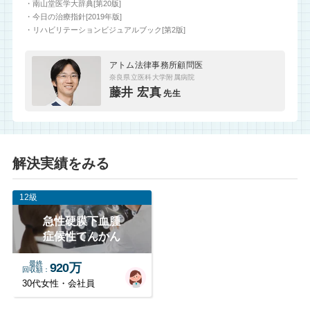
・南山堂医学大辞典[第20版]
・今日の治療指針[2019年版]
・リハビリテーションビジュアルブック[第2版]
アトム法律事務所顧問医
奈良県立医科大学附属病院
藤井 宏真
先生
解決実績をみる
12級
急性硬膜下血腫
症候性てんかん
最終
920万
回収額
30代女性・会社員