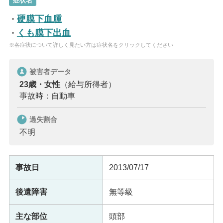
症状名
硬膜下血腫
くも膜下出血
※各症状について詳しく見たい方は症状名をクリックしてください
被害者データ
23歳・女性
（給与所得者）
事故時：自動車
過失割合
不明
事故日
2013/07/17
後遺障害
無等級
主な部位
頭部