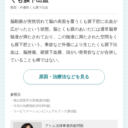
類型：外傷性くも膜下出血
脳動脈が突然切れて脳の表面を覆うくも膜下腔に出血が
広がったという状態。脳とくも膜のあいだには通常脳脊
髄液が満たされており、この髄液に満たされた空間をく
も膜下腔という。事故など外傷により生じたくも膜下出
血は、脳挫傷、硬膜下血腫、頭がい骨骨折などが合併し
ていることも稀ではない。
原因・治療法などを見る
参照元
・南山堂医学大辞典[第20版]
・今日の治療指針[2019年版]
・リハビリテーションビジュアルブック[第2版]
アトム法律事務所顧問医