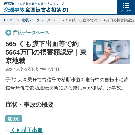
メニュー
HOME
症状データベース
565 くも膜下出血等で約5664万円の損害額認
症状データベース
565 くも膜下出血等で約
5664万円の損害額認定｜東
京地裁
実例：東京地裁平成15年12月8日
子供2人を乗せて青信号で横断歩道を走行中の自転車に赤
信号無視で飲酒運転状態にある乗用車が衝突した事故。
症状・事故の概要
症状名
くも膜下出血