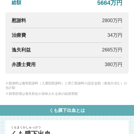
5664万円
総額
慰謝料
2800万円
治療費
34万円
逸失利益
2665万円
弁護士費用
380万円
※慰謝料は傷害慰謝料（入通院慰謝料）と死亡慰謝料の認定金額（家族分含む）の
合計額
※損害賠償は過失割合が加味される前の総損害額
くも膜下出血とは
くもまくかしゅっけつ
くも膜下出血