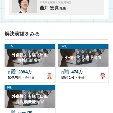
奈良県立医科大学附属病院
藤井 宏真
先生
解決実績をみる
10級
14級
外傷性くも膜下出血
外傷性くも膜下出血
腰椎圧迫骨折
最終
最終
2884万
474万
回収額
回収額
50代男性・会社員
50代女性・主婦
9級
外傷性くも膜下出血
高次脳機能障害
最終