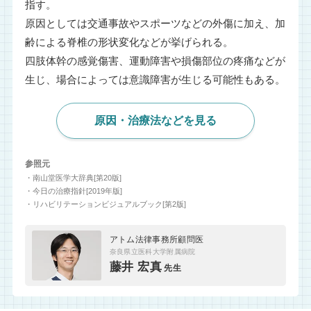
指す。
原因としては交通事故やスポーツなどの外傷に加え、加
齢による脊椎の形状変化などが挙げられる。
四肢体幹の感覚傷害、運動障害や損傷部位の疼痛などが
生じ、場合によっては意識障害が生じる可能性もある。
原因・治療法などを見る
参照元
・南山堂医学大辞典[第20版]
・今日の治療指針[2019年版]
・リハビリテーションビジュアルブック[第2版]
アトム法律事務所顧問医
奈良県立医科大学附属病院
藤井 宏真
先生