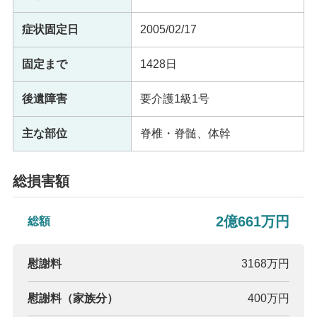
症状固定日
2005/02/17
固定まで
1428日
後遺障害
要介護1級1号
主な部位
脊椎・脊髄、体幹
総損害額
2億661万円
総額
慰謝料
3168万円
慰謝料（家族分）
400万円