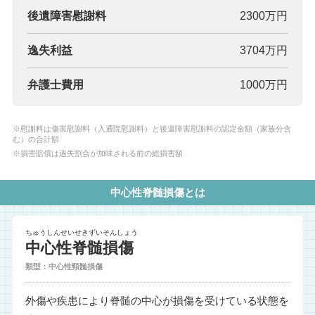
後遺障害慰謝料
2300万円
逸失利益
3704万円
弁護士費用
1000万円
※慰謝料は傷害慰謝料（入通院慰謝料）と後遺障害慰謝料の認定金額（家族分含
む）の合計額
※損害賠償は過失割合が加味される前の総損害額
中心性脊髄損傷とは
ちゅうしんせいせきずいそんしょう
中心性脊髄損傷
類型：中心性頸髄損傷
外傷や疾患により脊髄の中心が損傷を受けている状態を