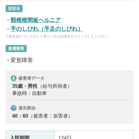
症状名
頸椎椎間板ヘルニア
手のしびれ（手足のしびれ）
※各症状について詳しく見たい方は症状名をクリックしてください
後遺障害
変形障害
被害者データ
35歳・男性
（給与所得者）
事故時：自動車
過失割合
40：60
（被害者：加害者）
入院期間
124日