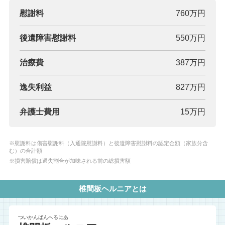
慰謝料
760万円
後遺障害慰謝料
550万円
治療費
387万円
逸失利益
827万円
弁護士費用
15万円
※慰謝料は傷害慰謝料（入通院慰謝料）と後遺障害慰謝料の認定金額（家族分含
む）の合計額
※損害賠償は過失割合が加味される前の総損害額
椎間板ヘルニアとは
ついかんばんへるにあ