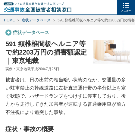
メニュー
HOME
症状データベース
591 頸椎椎間板ヘルニア等で約2203万円の損
症状データベース
591 頸椎椎間板ヘルニア等
で約2203万円の損害額認定
｜東京地裁
実例：東京地裁平成20年7月25日
被害者は、日の出前の相当暗い状態のなか、交通量の多
い駐車禁止の幹線道路に左折直進通行帯の半分以上を塞
ぐ状態で、ハザードランプをつけずに停車しており、後
方から走行してきた加害者が運転する普通乗用車が前方
不注視により追突した事故。
症状・事故の概要