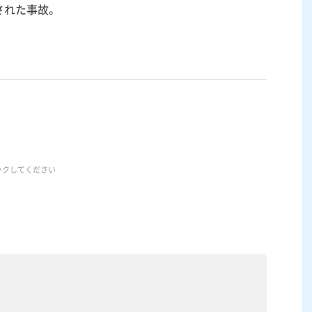
された事故。
ックしてください
）