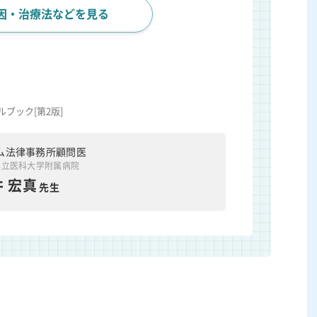
因・治療法などを見る
ブック[第2版]
ム法律事務所顧問医
県立医科大学附属病院
 宏真
先生