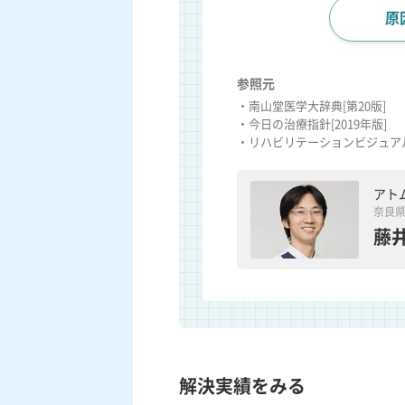
原
参照元
・南山堂医学大辞典[第20版]
・今日の治療指針[2019年版]
・リハビリテーションビジュアル
アト
奈良
藤井
解決実績をみる