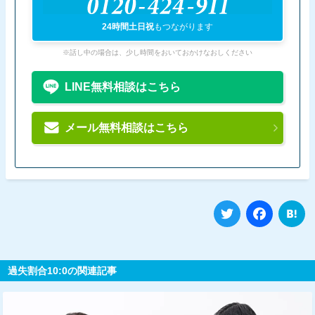
0120-424-911
24時間土日祝
もつながります
※話し中の場合は、少し時間をおいておかけなおしください
LINE無料相談はこちら
メール無料相談はこちら
Twitter
Fa
過失割合10:0の関連記事