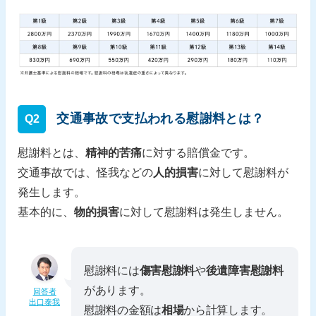
交通事故で支払われる慰謝料とは？
Q2
慰謝料とは、
精神的苦痛
に対する賠償金です。
交通事故では、怪我などの
人的損害
に対して慰謝料が
発生します。
基本的に、
物的損害
に対して慰謝料は発生しません。
慰謝料には
傷害慰謝料
や
後遺障害慰謝料
があります。
回答者
出口泰我
慰謝料の金額は
相場
から計算します。