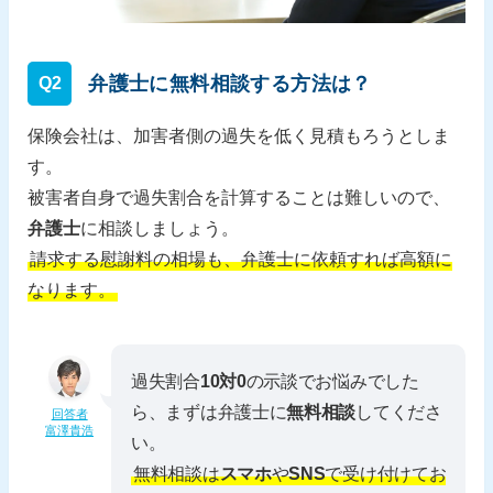
弁護士に無料相談する方法は？
Q2
保険会社は、加害者側の過失を低く見積もろうとしま
す。
被害者自身で過失割合を計算することは難しいので、
弁護士
に相談しましょう。
請求する慰謝料の相場も、弁護士に依頼すれば高額に
なります。
過失割合
10対0
の示談でお悩みでした
ら、まずは弁護士に
無料相談
してくださ
回答者
富澤貴浩
い。
無料相談は
スマホ
や
SNS
で受け付けてお