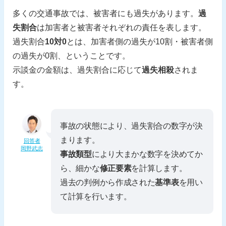
多くの交通事故では、被害者にも過失があります。
過
失割合
は加害者と被害者それぞれの責任を表します。
過失割合
10対0
とは、加害者側の過失が10割・被害者側
の過失が0割、ということです。
示談金の金額は、過失割合に応じて
過失相殺
されま
す。
事故の状態により、過失割合の数字が決
まります。
回答者
岡野武志
事故類型
により大まかな数字を決めてか
ら、細かな
修正要素
を計算します。
過去の判例から作成された
基準表
を用い
て計算を行います。