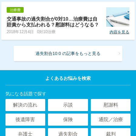
治療費
交通事故の過失割合が0対10…治療費は自
賠責から支払われる？慰謝料はどうなる？
2018年12月4日
0対10治療
内容を見る
過失割合10:0 の記事をもっと見る
よくあるお悩みを検索
気になる話題で探す
解決の流れ
示談
慰謝料
後遺障害
保険
通院／治療
弁護士
過失割合
裁判