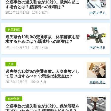
交通事故の過失割合が10対0…裁判を起こ
す場合とは？慰謝料への影響は？
2018年12月17日
10対0 裁判
内容を見る
休業補償
過失割合10対0の交通事故…休業補償を請
求するためには？慰謝料への影響は？
2018年12月17日
10対0 示談
内容を見る
人身
過失割合10対0の交通事故…人身事故とし
て届け出するべき？示談の注意点は？
2018年12月9日
10対0 人身
内容を見る
保険等級
交通事故の過失割合が10対0…保険等級を
下げないためには？慰謝料はどうなる？