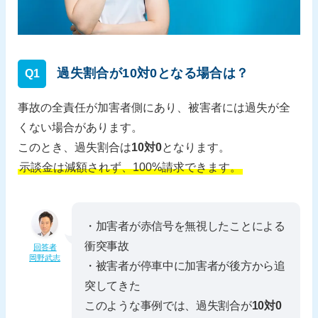
過失割合が10対0となる場合は？
Q1
事故の全責任が加害者側にあり、被害者には過失が全
くない場合があります。
このとき、過失割合は
10対0
となります。
示談金は減額されず、100%請求できます。
・加害者が赤信号を無視したことによる
衝突事故
回答者
岡野武志
・被害者が停車中に加害者が後方から追
突してきた
このような事例では、過失割合が
10対0