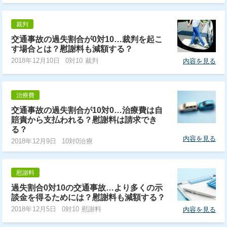
裁判
交通事故の過失割合が0対10…裁判を起こ
す場合とは？慰謝料も減額する？
2018年12月10日
0対10 裁判
内容を見る
治療費
交通事故の過失割合が10対0…治療費は自
賠責から支払われる？慰謝料は請求でき
る？
内容を見る
2018年12月9日
10対0治療
慰謝料
過失割合0対10の交通事故…より多くの示
談金を得るためには？慰謝料も減額する？
2018年12月5日
0対10 慰謝料
内容を見る