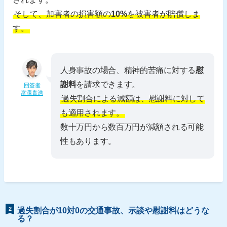
そして、加害者の損害額の
10%
を被害者が賠償しま
す。
人身事故の場合、精神的苦痛に対する
慰
謝料
を請求できます。
回答者
富澤貴浩
過失割合による減額は、慰謝料に対して
も適用されます。
数十万円から数百万円が減額される可能
性もあります。
2
過失割合が10対0の交通事故、示談や慰謝料はどうな
る？