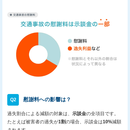
慰謝料への影響は？
Q2
過失割合による減額の対象は、
示談金
の全項目です。
たとえば被害者の過失が
1割
の場合、示談金は
10%
減額
されます。