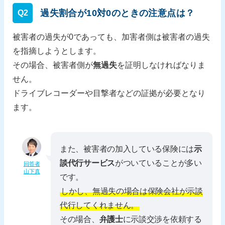
過失割合が10対0のときの注意点は？
Q2
被害者の過失が0であっても、加害者側は被害者の過失
を指摘しようとします。
その場合、被害者側が
無過失
を証明しなければなりま
せん。
ドライブレコーダーや目撃者などの証拠が必要となり
ます。
また、被害者の加入している保険には
示
談代行サービス
がついていることが多い
回答者
山下真
です。
しかし、無過失の場合は保険会社が示談
代行してくれません。
その場合、
弁護士
に示談交渉を依頼する