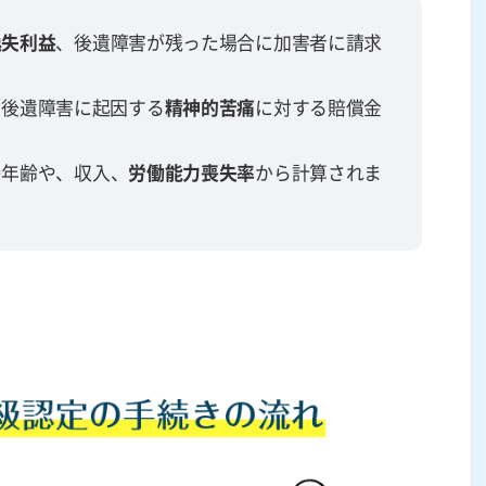
逸失利益
、後遺障害が残った場合に加害者に請求
、後遺障害に起因する
精神的苦痛
に対する賠償金
の年齢や、収入、
労働能力喪失率
から計算されま