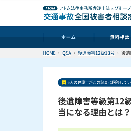
ホーム
無料相談
HOME
Q&A
後遺障害12級13号
後遺
6人の弁護士がこの記事に回答して
後遺障害等級第12
当になる理由とは？