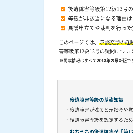
後遺障害等級第12級13
等級が非該当になる理由は
異議申立てや裁判を行った
このページでは、
示談交渉の経
害等級第12級13号の疑問につ
※掲載情報はすべて
2018年の最新版
で
後遺障害等級の基礎知識
後遺障害が残ると示談金や
後遺障害等級を認定するた
むちうちの後遺障害が「第1