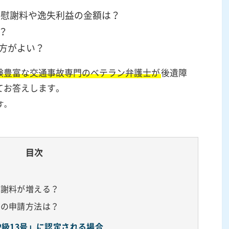
号の慰謝料や逸失利益の金額は？
？
方がよい？
験豊富な交通事故専門のベテラン弁護士が
後遺障
いてお答えします。
す。
目次
慰謝料が増える？
めの申請方法は？
2級13号」に認定される場合