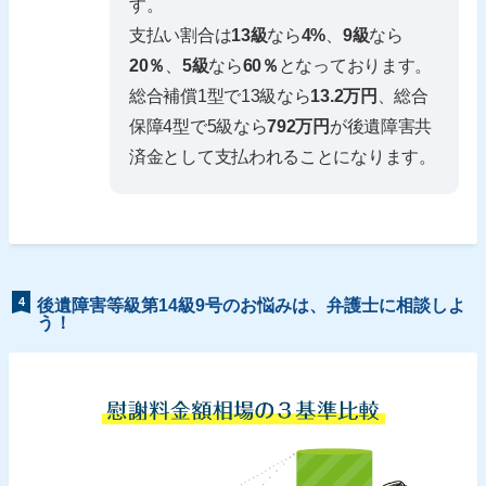
す。
支払い割合は
13級
なら
4%
、
9級
なら
20％
、
5級
なら
60％
となっております。
総合補償1型で13級なら
13.2万円
、総合
保障4型で5級なら
792万円
が後遺障害共
済金として支払われることになります。
4
後遺障害等級第14級9号のお悩みは、弁護士に相談しよ
う！