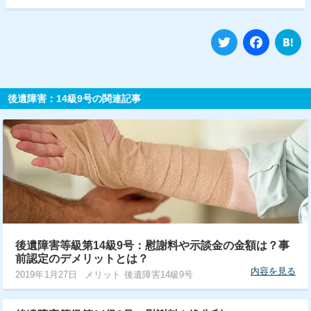
Twitter
Fa
後遺障害：14級9号の関連記事
後遺障害等級第14級9号：慰謝料や示談金の金額は？事
前認定のデメリットとは？
内容を見る
2019年1月27日
メリット 後遺障害14級9号