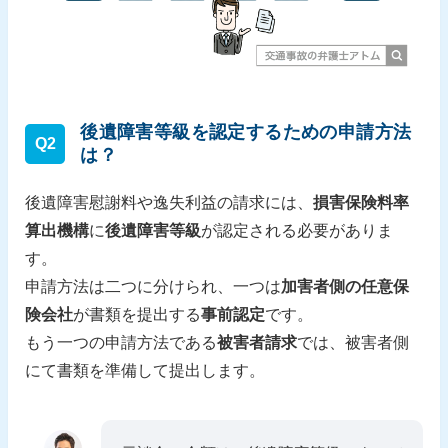
後遺障害等級を認定するための申請方法
Q2
は？
後遺障害慰謝料や逸失利益の請求には、
損害保険料率
算出機構
に
後遺障害等級
が認定される必要がありま
す。
申請方法は二つに分けられ、一つは
加害者側の任意保
険会社
が書類を提出する
事前認定
です。
もう一つの申請方法である
被害者請求
では、被害者側
にて書類を準備して提出します。