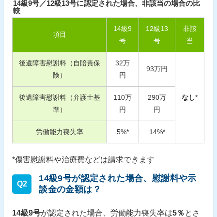
14級9号／12級13号に認定された場合、非該当の場合の比
較
14
級
9
12
級
13
非該
項目
号
号
当
後遺障害慰謝料（自賠責保
32
万
93
万円
険）
円
後遺障害慰謝料（弁護士基
110
万
290
万
なし
*
準）
円
円
労働能力喪失率
5
%*
14
%*
*傷害慰謝料や治療費などは請求できます
14級9号が認定された場合、慰謝料や示
Q2
談金の金額は？
14級9号
が認定された場合、労働能力喪失率は
5％
とさ