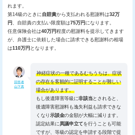
れます。
第14級のときに
自賠責
から支払われる慰謝料は
32万
円
、自賠責の支払い限度額は
75万円
になります。
任意保険会社は
40万円
程度の慰謝料を提示してきます
が、弁護士に依頼した場合に請求できる慰謝料の相場
は
110万円
となります。
神経症状の一種であるむちうちは、症状
の存在を客観的に証明することが難しい
回答者
山下真
場合があります。
もし後遺障害等級に
非該当
とされると、
後遺障害慰謝料も逸失利益も請求できな
くなり
示談金
の金額が大幅に減ります。
認定結果に
異議申立て
を行うことも可能
ですが、等級の認定を申請する段階で提