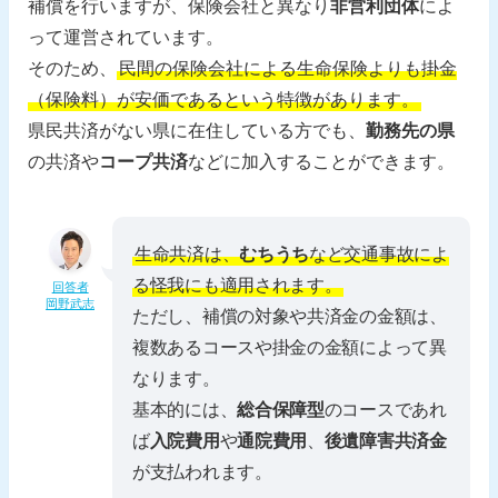
補償を行いますが、保険会社と異なり
非営利団体
によ
って運営されています。
そのため、
民間の保険会社による生命保険よりも掛金
（保険料）が安価であるという特徴があります。
県民共済がない県に在住している方でも、
勤務先の県
の共済や
コープ共済
などに加入することができます。
生命共済は、
むちうち
など交通事故によ
る怪我にも適用されます。
回答者
岡野武志
ただし、補償の対象や共済金の金額は、
複数あるコースや掛金の金額によって異
なります。
基本的には、
総合保障型
のコースであれ
ば
入院費用
や
通院費用
、
後遺障害共済金
が支払われます。