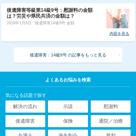
後遺障害等級第14級9号：慰謝料の金額
は？労災や県民共済の金額は？
2019年1月6日
後遺障害14級9号 金額
内容を見る
後遺障害：14級9号 の記事をもっと見る
よくあるお悩みを検索
気になる話題で探す
解決の流れ
示談
慰謝料
後遺障害
保険
通院／治療
弁護士
過失割合
裁判