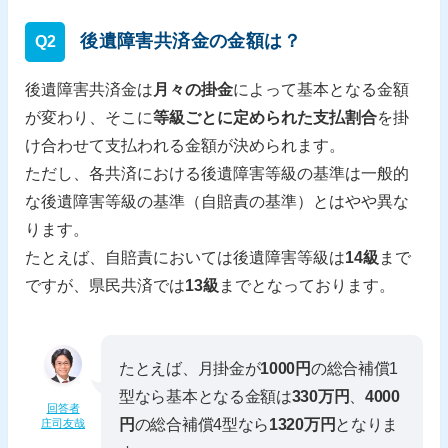
後遺障害共済金の金額は？
Q2
後遺障害共済金は
月々の掛金
によって基本となる金額
が変わり、そこに
等級ごとに定められた支払割合
を掛
け合わせて支払われる金額が決められます。
ただし、各共済における後遺障害等級の基準は一般的
な後遺障害等級の基準（自賠責の基準）とはやや異な
ります。
たとえば、自賠責においては後遺障害等級は
14級
まで
ですが、県民共済では
13級
までとなっております。
たとえば、月掛金が
1000円
の総合補償1
型なら基本となる金額は
330万円
、
4000
回答者
円
の総合補償4型なら
1320万円
となりま
庄司友哉