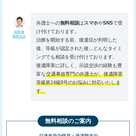
弁護士への
無料相談
は
スマホ
や
SNS
で受
け付けております。
回答者
岡野武志
治療を開始する前、後遺症が判明した
後、等級が認定された後…どんなタイミ
ングでも相談を受け付けております。
後遺障害に詳しく、示談交渉の経験も豊
富な
交通事故専門の弁護士が、後遺障害
等級第14級9号のお悩みに対応いたしま
す。
無料相談のご案内