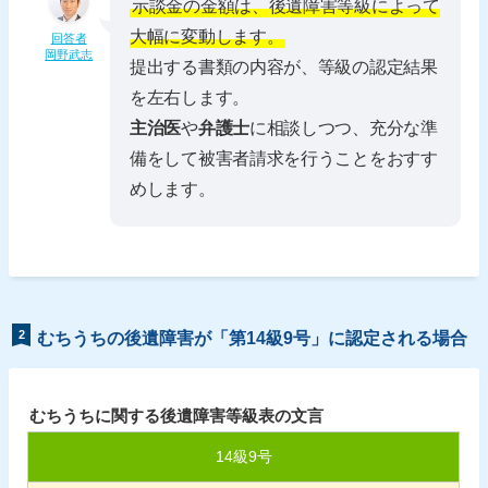
示談金の金額は、後遺障害等級によって
大幅に変動します。
回答者
岡野武志
提出する書類の内容が、等級の認定結果
を左右します。
主治医
や
弁護士
に相談しつつ、充分な準
備をして被害者請求を行うことをおすす
めします。
2
むちうちの後遺障害が「第14級9号」に認定される場合
むちうちに関する後遺障害等級表の文言
14
級
9
号