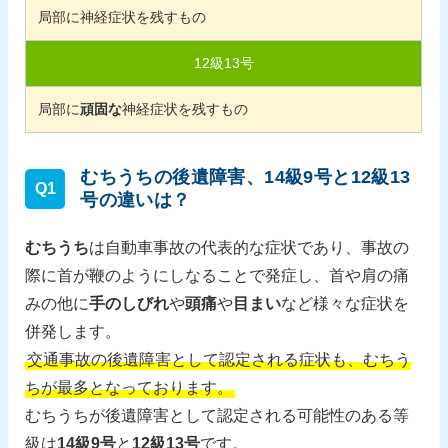
局部に神経症状を残すもの
12
級
13
号
局部に
頑固な
神経症状を残すもの
むちうちの後遺障害、14級9号と12級13
Q1
号の違いは？
むちうち
は自動車事故の代表的な症状であり、事故の
際に首が鞭のようにしなることで発症し、首や肩の痛
みの他に
手のしびれ
や
頭痛
や
目まい
など様々な症状を
併発します。
交通事故の後遺障害として認定される症状も、むちう
ちが最多となっております。
むちうちが後遺障害として認定される可能性のある等
級は
14級9号
と
12級13号
です。