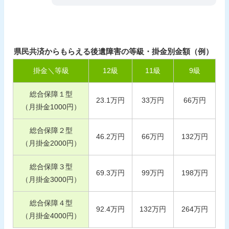
県民共済からもらえる後遺障害の等級・掛金別金額（例）
掛金＼等級
12
級
11
級
9
級
総合保障１型
23.1
万円
33
万円
66
万円
（月掛金
1000
円）
総合保障２型
46.2
万円
66
万円
132
万円
（月掛金
2000
円）
総合保障３型
69.3
万円
99
万円
198
万円
（月掛金
3000
円）
総合保障４型
92.4
万円
132
万円
264
万円
（月掛金
4000
円）