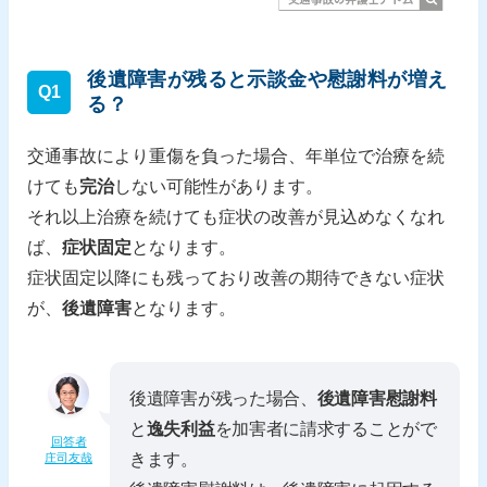
後遺障害が残ると示談金や慰謝料が増え
Q1
る？
交通事故により重傷を負った場合、年単位で治療を続
けても
完治
しない可能性があります。
それ以上治療を続けても症状の改善が見込めなくなれ
ば、
症状固定
となります。
症状固定以降にも残っており改善の期待できない症状
が、
後遺障害
となります。
後遺障害が残った場合、
後遺障害慰謝料
と
逸失利益
を加害者に請求することがで
回答者
きます。
庄司友哉