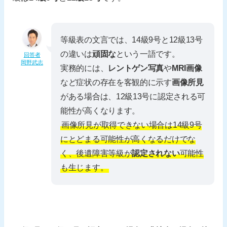
等級表の文言では、14級9号と12級13号
の違いは
頑固な
という一語です。
回答者
岡野武志
実務的には、
レントゲン写真
や
MRI画像
など症状の存在を客観的に示す
画像所見
がある場合は、12級13号に認定される可
能性が高くなります。
画像所見が取得できない場合は14級9号
にとどまる可能性が高くなるだけでな
く、後遺障害等級が
認定されない
可能性
も生じます。