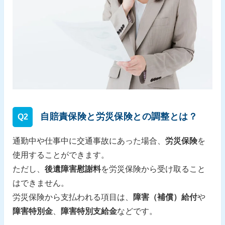
自賠責保険と労災保険との調整とは？
Q2
通勤中や仕事中に交通事故にあった場合、
労災保険
を
使用することができます。
ただし、
後遺障害慰謝料
を労災保険から受け取ること
はできません。
労災保険から支払われる項目は、
障害（補償）給付
や
障害特別金
、
障害特別支給金
などです。