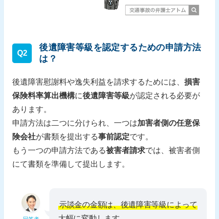
後遺障害等級を認定するための申請方法
Q2
は？
後遺障害慰謝料や逸失利益を請求するためには、
損害
保険料率算出機構
に
後遺障害等級
が認定される必要が
あります。
申請方法は二つに分けられ、一つは
加害者側の任意保
険会社
が書類を提出する
事前認定
です。
もう一つの申請方法である
被害者請求
では、被害者側
にて書類を準備して提出します。
示談金の金額は、後遺障害等級によって
大幅に変動します。