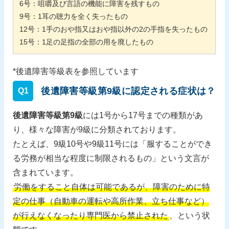
6
号：咀嚼及び言語の機能に障害を残すもの
9
号：
1
耳の聴力を全く失ったもの
12
号：
1
手のおや指又はおや指以外の
2
の手指を失ったもの
15
号：
1
足の足指の全部の用を廃したもの
*後遺障害等級表を参照しています
後遺障害等級第9級に認定される症状は？
Q1
後遺障害等級第9級
には1号から17号までの種類があ
り、様々な障害が9級に分類されております。
たとえば、9級10号や9級11号には「服することができ
る労務が相当な程度に制限されるもの」という文言が
含まれています。
労働をすること自体は可能であるが、障害のために特
定の仕事（自動車の運転や高所作業、立ち仕事など）
が行えなくなったり専門医から禁止された
、という状