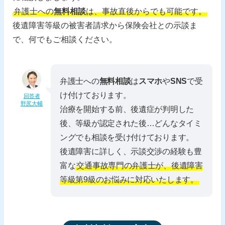
弁護士への
無料相談
は、事故直後からでも可能です。
後遺障害等級の被害者請求から保険会社との示談ま
で、何でもご相談ください。
弁護士への
無料相談
は
スマホ
や
SNS
で受
け付けております。
回答者
野尻大輔
治療を開始する前、後遺症が判明した
後、等級が認定された後…どんなタイミ
ングでも相談を受け付けております。
後遺障害に詳しく、示談交渉の経験も豊
富な
交通事故専門の弁護士が、後遺障害
等級第9級のお悩みに対応いたします。