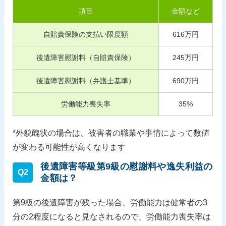
項目
金額など
自賠責保険の支払い限度額
616
万円
後遺障害慰謝料（自賠責保険）
245
万円
後遺障害慰謝料（弁護士基準）
690
万円
労働能力喪失率
35
%
*外貌醜状の場合は、被害者の職業や事情によって数値
が変わる可能性が高くなります
後遺障害等級第9級の慰謝料や逸失利益の
Q2
金額は？
第9級の後遺障害が残った場合、労働能力は健常者の3
分の2程度になると見なされるので、労働能力喪失率は