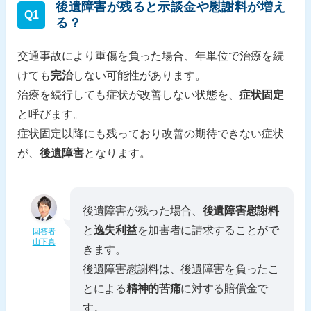
後遺障害が残ると示談金や慰謝料が増え
Q1
る？
交通事故により重傷を負った場合、年単位で治療を続
けても
完治
しない可能性があります。
治療を続行しても症状が改善しない状態を、
症状固定
と呼びます。
症状固定以降にも残っており改善の期待できない症状
が、
後遺障害
となります。
後遺障害が残った場合、
後遺障害慰謝料
と
逸失利益
を加害者に請求することがで
回答者
山下真
きます。
後遺障害慰謝料は、後遺障害を負ったこ
とによる
精神的苦痛
に対する賠償金で
す。