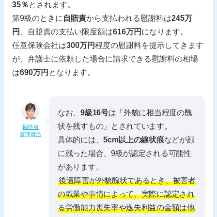
35％
とされます。
第9級のときに
自賠責
から支払われる慰謝料は
245万
円
、自賠責の支払い限度額は
616万円
になります。
任意保険会社は
300万円
程度の慰謝料を提示してきます
が、弁護士に依頼した場合に請求できる慰謝料の相場
は
690万円
となります。
なお、
9級16号
は「外貌に相当程度の醜
状を残すもの」とされています。
回答者
富澤貴浩
具体的には、
5cm以上の線状痕
などが顔
に残った場合、9級が認定される可能性
があります。
後遺障害が外貌醜状であるとき、被害者
の職業や事情によって、実際に認定され
る労働能力喪失率や逸失利益の金額は他