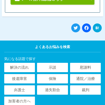
Twitter
Fa
よくあるお悩みを検索
気になる話題で探す
解決の流れ
示談
慰謝料
後遺障害
保険
通院／治療
弁護士
過失割合
裁判
加害者の方へ