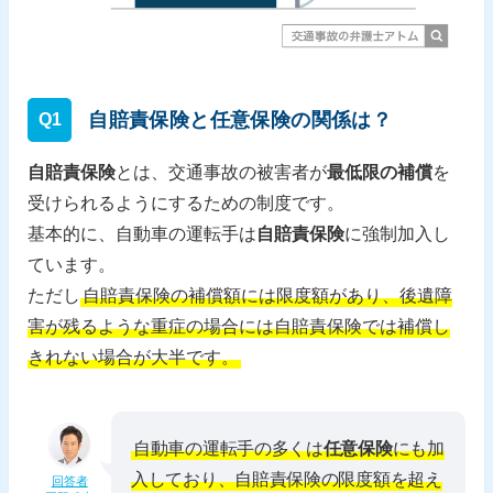
自賠責保険と任意保険の関係は？
Q1
自賠責保険
とは、交通事故の被害者が
最低限の補償
を
受けられるようにするための制度です。
基本的に、自動車の運転手は
自賠責保険
に強制加入し
ています。
ただし
自賠責保険の補償額には限度額があり、後遺障
害が残るような重症の場合には自賠責保険では補償し
きれない場合が大半です。
自動車の運転手の多くは
任意保険
にも加
入しており、自賠責保険の限度額を超え
回答者