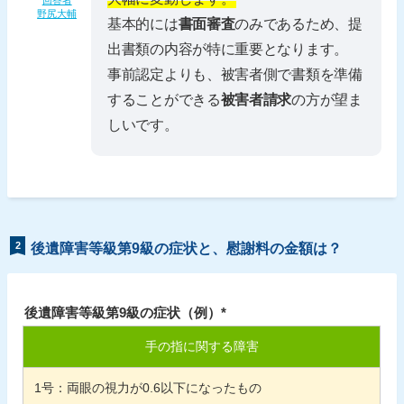
回答者
野尻大輔
基本的には
書面審査
のみであるため、提
出書類の内容が特に重要となります。
事前認定よりも、被害者側で書類を準備
することができる
被害者請求
の方が望ま
しいです。
2
後遺障害等級第9級の症状と、慰謝料の金額は？
後遺障害等級第9級の症状（例）*
手の指に関する障害
1
号：両眼の視力が
0.6
以下になったもの