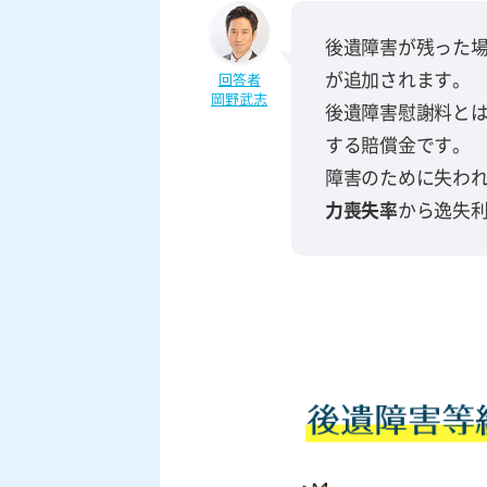
後遺障害が残った
が追加されます。
回答者
岡野武志
後遺障害慰謝料と
する賠償金です。
障害のために失わ
力喪失率
から逸失