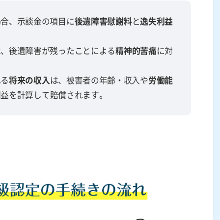
場合、示談金の項目に
後遺障害慰謝料
と
逸失利益
は、後遺障害が残ったことによる
精神的苦痛
に対
れる
将来の収入
は、被害者の年齢・収入や
労働能
利益を計算して賠償されます。