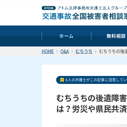
ホーム
無料相談
HOME
Q&A
むちうち
むちうちの後遺
6人の弁護士がこの記事に回答して
むちうちの後遺障害：
は？労災や県民共済