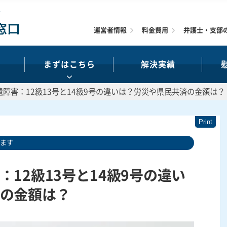
運営者情報
料金費用
弁護士・支部
まずはこちら
解決実績
障害：12級13号と14級9号の違いは？労災や県民共済の金額は？
います
12級13号と14級9号の違い
の金額は？