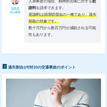
人身事故の場合、精神的苦痛に対する
慰
謝料
を請求できます。
回答者
出口泰我
慰謝料は損害賠償金の一種であり、過失
相殺の対象です。
数十万円から数百万円が減額される可能
性もあります。
3
過失割合が0対10の交通事故のポイント