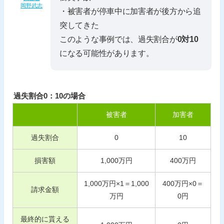
岡野武志
・被害者が停車中に加害者が後方から追
突してきた
このような事例では、過失割合が
0対10
になる可能性があります。
過失割合0：10の場合
被害者
加害者
過失割合
0
10
損害額
1,000
万円
400
万円
1,000
万円×
1
＝
1,000
400
万円×
0
＝
請求金額
万円
0
円
最終的に貰える