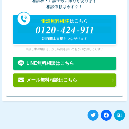
相談枠・弁護士数に限りがあります
相談依頼は今すぐ！
電話無料相談
はこちら
0120-424-911
24時間土日祝
もつながります
※話し中の場合は、少し時間をおいておかけなおしください
LINE無料相談はこちら
メール無料相談はこちら
Twitter
Fa