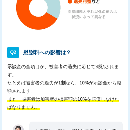
慰謝料への影響は？
Q2
示談金
の全項目が、被害者の過失に応じて減額されま
す。
たとえば被害者の過失が
1割
なら、
10%
が示談金から減
額されます。
また、被害者は加害者の損害額の
10%
を賠償しなけれ
ばなりません。