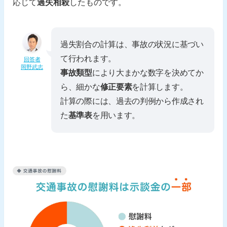
応じて
過失相殺
したものです。
過失割合の計算は、事故の状況に基づい
て行われます。
回答者
岡野武志
事故類型
により大まかな数字を決めてか
ら、細かな
修正要素
を計算します。
計算の際には、過去の判例から作成され
た
基準表
を用います。