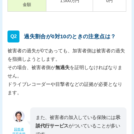
1,000
万円
0
円
金額
過失割合が0対10のときの注意点は？
Q2
被害者の過失が0であっても、加害者側は被害者の過失
を指摘しようとします。
その場合、被害者側が
無過失
を証明しなければなりま
せん。
ドライブレコーダーや目撃者などの証拠が必要となり
ます。
また、被害者の加入している保険には
示
談代行サービス
がついていることが多い
回答者
庄司友哉