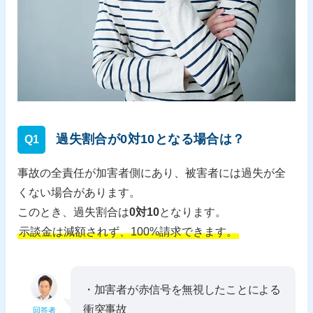
過失割合が0対10となる場合は？
Q1
事故の全責任が加害者側にあり、被害者には過失が全
くない場合があります。
このとき、過失割合は
0対10
となります。
示談金は減額されず、100%請求できます。
・加害者が赤信号を無視したことによる
衝突事故
回答者