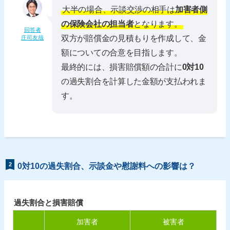
大半の場合、示談交渉の相手は
加害者側
の保険会社の担当者
となります。
回答者
双方が賠償金の見積もりを作成して、金
庄司友哉
額についての合意を目指します。
最終的には、損害賠償額の合計に
0対10
の過失割合を計算した金額が支払われま
す。
2
0対10の過失割合、示談金や慰謝料への影響は？
過失割合と損害賠償
加害者
被害者