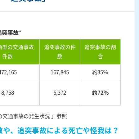
追突事故*
類型の交通事故
追突事故の件
追突事故の割
件数
数
合
472,165
167,845
約
35
％
8,758
6,372
約
72
%
の交通事故の発生状況 」参照
数や、追突事故による死亡や怪我は？