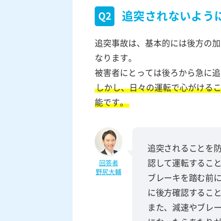
追突されないよう
Q2
追突事故は、基本的には後方の加
なります。
被害者にとっては後ろから急に追
しかし、日々の運転で心がける
能です。
追突されることを
認して運転するこ
回答者
野尻大輔
ブレーキを踏む前
に後方確認するこ
また、減速やブレ