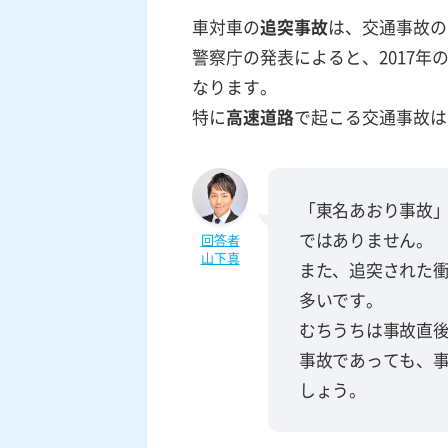
車対車の
追突事故
は、交通事故の
警察庁の発表によると、2017年
なります。
特に
高速道路
で起こる交通事故は
「東名あおり事故
ではありません。
回答者
山下真
また、追突された
多いです。
むちうちは事故直
事故であっても、
しょう。