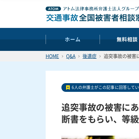
ホーム
無料相談
HOME
Q&A
後遺症
追突事故の被害
6人の弁護士がこの記事に回答して
追突事故の被害にあ
断書をもらい、等級