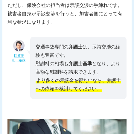
ただし、保険会社の担当者は示談交渉の手練れです。
被害者自身が示談交渉を行うと、加害者側にとって有
利な状況になります。
交通事故専門の
弁護士
は、示談交渉の経
験も豊富です。
回答者
出口泰我
慰謝料の相場も
弁護士基準
となり、より
高額な慰謝料を請求できます。
より多くの示談金を得たいなら、弁護士
への依頼を検討してください。