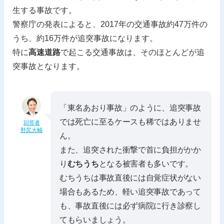
生する事故です。
警察庁の発表によると、2017年の交通事故約47万件の
うち、約16万件が追突事故になります。
特に
高速道路
で起こる交通事故は、そのほとんどが追
突事故となります。
「東名あおり事故」のように、追突事故
では死亡に至るケースも稀ではありませ
回答者
野尻大輔
ん。
また、追突された衝撃で首に負担がかか
り
むちうち
となる被害者も多いです。
むちうちは事故直後には自覚症状がない
場合もあるため、軽い追突事故であって
も、事故直後には必ず病院に行き診察し
てもらいましょう。