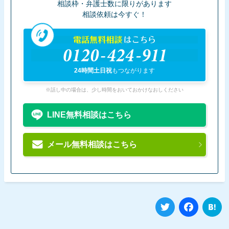
相談枠・弁護士数に限りがあります
相談依頼は今すぐ！
電話無料相談
はこちら
0120-424-911
24時間土日祝
もつながります
※話し中の場合は、少し時間をおいておかけなおしください
LINE無料相談はこちら
メール無料相談はこちら
Twitter
Fa