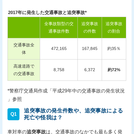
2017年に発生した交通事故と追突事故*
全事故類型の交
追突事故
追突事故
通事故件数
の件数
の割合
交通事故全
472,165
167,845
約
35
％
体
高速道路で
8,758
6,372
約
72
%
の交通事故
*警察庁交通局作成「平成29年中の交通事故の発生状況
」参照
追突事故の発生件数や、追突事故による
Q1
死亡や怪我は？
車対車の
追突事故
は、交通事故のなかでも最も多く発