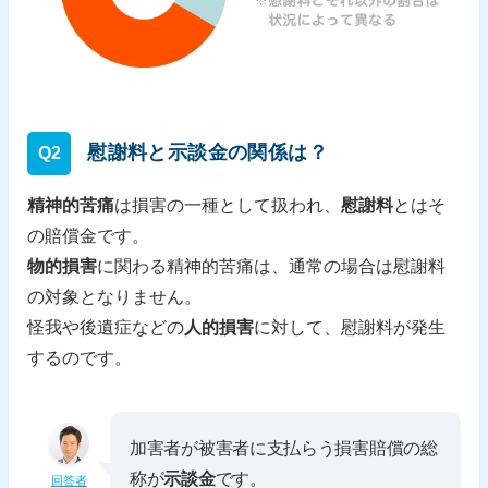
慰謝料と示談金の関係は？
Q2
精神的苦痛
は損害の一種として扱われ、
慰謝料
とはそ
の賠償金です。
物的損害
に関わる精神的苦痛は、通常の場合は慰謝料
の対象となりません。
怪我や後遺症などの
人的損害
に対して、慰謝料が発生
するのです。
加害者が被害者に支払らう損害賠償の総
称が
示談金
です。
回答者