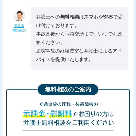
弁護士への
無料相談
は
スマホ
や
SNS
で受
け付けております。
回答者
岡野武志
事故直後から示談交渉まで、いつでも連
絡ください。
追突事故の経験豊富な弁護士によるアド
バイスを提供いたします。
無料相談のご案内
交通事故の怪我・後遺障害の
示談金・慰謝料
でお困りの方は
弁護士無料相談をご利用ください