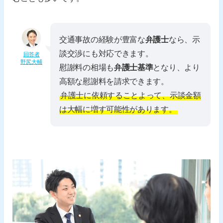
交通事故の経験が豊富な
弁護士
なら、示
談交渉にも対応できます。
回答者
野尻大輔
慰謝料の相場も
弁護士基準
となり、より
高額な慰謝料を請求できます。
弁護士に依頼することよって、示談金額
は大幅に増す可能性があります。