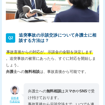
追突事故の示談交渉について弁護士に相
Q2
談する方法は？
事故直後からの対応が、示談金の金額を決定します
。追突事故の被害にあったら、すぐに対応を開始しま
しょう。
弁護士
への
無料相談
は、事故直後から可能です。
弁護士への
無料相談
は
スマホ
や
SNS
で受
け付けております。
回答者
竹原宏征
事故直後から示談交渉まで、いつでも連