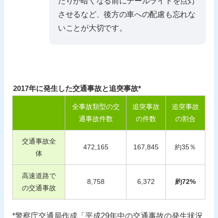
たりが暗くなる前にテールライトを点灯
させるなど、後方の車への配慮も忘れな
いことが大切です。
2017年に発生した交通事故と追突事故*
全事故類型の交
追突事故
追突事故
通事故件数
の件数
の割合
交通事故全
472,165
167,845
約
35
％
体
高速道路で
8,758
6,372
約
72
%
の交通事故
*警察庁交通局作成「平成29年中の交通事故の発生状況