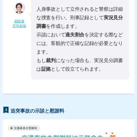
人身事故として立件されると警察は詳細
な捜査を行い、刑事記録として
実況見分
回答者
調書
を作成します。
庄司友哉
示談において
過失割合
を決定する際など
には、客観的で正確な記録が必要となり
ます。
もし
裁判
になった場合も、実況見分調書
は
証拠
として役立てられます。
3
追突事故の示談と慰謝料