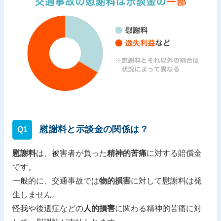
慰謝料と示談金の関係は？
Q1
慰謝料
は、被害者が負った
精神的苦痛
に対する賠償金
です。
一般的に、交通事故では
物的損害
に対して慰謝料は発
生しません。
怪我や後遺症などの
人的損害
に関わる精神的苦痛に対