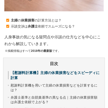
主婦
の
休業損害
の計算方法とは？
示談交渉は
弁護士
依頼でスムーズになる？
人身事故の気になる疑問点や示談の仕方などを中心にこ
れから解説していきます。
※掲載情報はすべて
2018年の最新版
です。
目次
【慰謝料計算機】主婦の休業損害などをスピーディに
計算
慰謝料計算機を用いて主婦の休業損害などを計算するに
は？
弁護士基準と自賠責基準の異なる点｜主婦の休業損害額
は弁護士依頼で上がる？