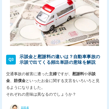
示談金と慰謝料の違いは？自動車事故の
Q3
示談で出てくる頻出単語の意味を解説
交通事故の被害に遭った
主婦
ですが、
慰謝料
や
示談
金
、
賠償金
といったお金に関する文言をいろいろと見
るようになりました。
それぞれの意味は異なるのでしょうか？
回答者