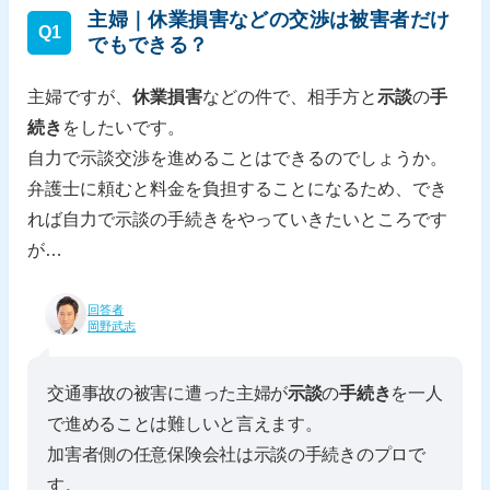
主婦｜休業損害などの交渉は被害者だけ
Q1
でもできる？
主婦ですが、
休業損害
などの件で、相手方と
示談
の
手
続き
をしたいです。
自力で示談交渉を進めることはできるのでしょうか。
弁護士に頼むと料金を負担することになるため、でき
れば自力で示談の手続きをやっていきたいところです
が…
回答者
岡野武志
交通事故の被害に遭った主婦が
示談
の
手続き
を一人
で進めることは難しいと言えます。
加害者側の任意保険会社は示談の手続きのプロで
す。