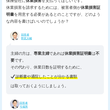
保険会社に
休業損害
を支払ってほしいです。
休業損害を請求するためには、被害者側が
休業損害証
明書
を用意する必要があるとのことですが、どのよう
な内容を書けばいいのでしょうか？
回答者
野尻大輔
主婦の方は、
専業主婦
であれば
休業損害証明書
は
不
要
です。
その代わり、休業日数を証明するために、
診断書や通院したことが分かる書類
は取っておくようにしましょう。
回答者
弓場慧