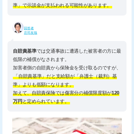
準」で示談金が支払われる可能性があります。
回答者
庄司友哉
自賠責基準
では交通事故に遭遇した被害者の方に最
低限の補償がなされます。
加害者側の自賠責から保険金を受け取るのですが、
「自賠責基準」だと支給額が「弁護士（裁判）基
準」よりも低額になります。
加えて、自賠責保険では傷害分の補償限度額が
120
万円
と定められています。