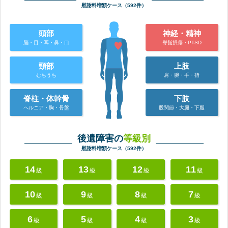
慰謝料増額ケース（592件）
頭部
神経・精神
脳・目・耳・鼻・口
脊髄損傷・PTSD
頸部
上肢
むちうち
肩・腕・手・指
脊柱・体幹骨
下肢
ヘルニア・胸・骨盤
股関節・大腿・下腿
後遺障害の
等級別
慰謝料増額ケース（592件）
14
13
12
11
級
級
級
級
10
9
8
7
級
級
級
級
6
5
4
3
級
級
級
級