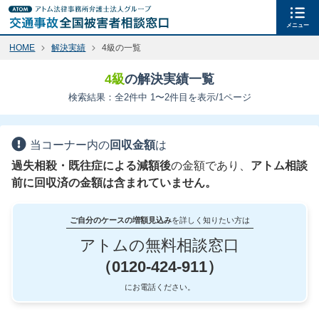
メニュー
HOME
解決実績
4級の一覧
4級
の解決実績一覧
検索結果：全2件中 1〜2件目を表示/1ページ
当コーナー内の
回収金額
は
過失相殺・既往症による減額後
の金額であり、
アトム相談
前に回収済の金額は含まれていません。
ご自分のケースの増額見込み
を詳しく知りたい方は
アトムの無料相談窓口
（0120-424-911）
にお電話ください。