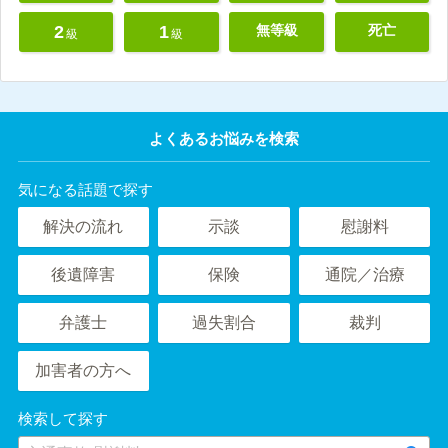
2
1
無等級
死亡
級
級
よくあるお悩みを検索
気になる話題で探す
解決の流れ
示談
慰謝料
後遺障害
保険
通院／治療
弁護士
過失割合
裁判
加害者の方へ
検索して探す