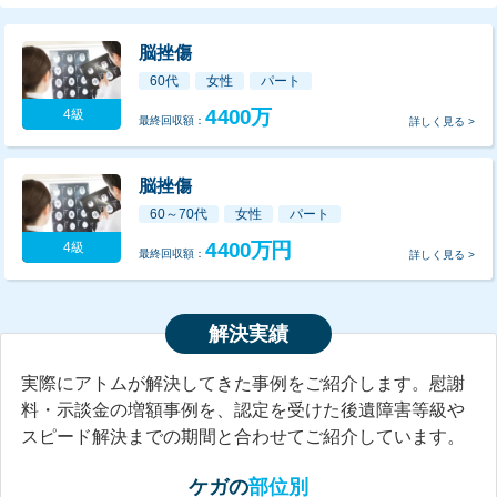
脳挫傷
60代
女性
パート
4400万
4級
最終
回収額
詳しく見る >
脳挫傷
60～70代
女性
パート
4400万円
4級
最終
回収額
詳しく見る >
解決実績
実際にアトムが解決してきた事例をご紹介します。慰謝
料・示談金の増額事例を、認定を受けた後遺障害等級や
スピード解決までの期間と合わせてご紹介しています。
ケガの
部位別