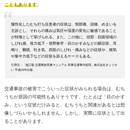
こともあります
。
慢性化したむち打ち症患者の症状は、頸部痛、頭痛、めまいを
主訴とし、それらの痛みは気圧や湿度の変化に敏感であること
が特徴として挙げられる。また、この他に、頭部・顔面領域の
しびれ感、視力低下・視野狭窄・目のかすみなどの眼症状、耳
鳴り、難聴、吐き気、四肢のしびれ・痛みなどの症状や、根気
や集中力低下などの症状を訴えるケースもある。
引用元：「改訂版 交通事故実務マニュアル 民事交通事件処理」株式会社ぎょうせ
い 平成29年出版
交通事故の被害でこういった症状がみられる場合は、むち
うちが原因の可能性もありそうです。たとえば「目のかす
み」という症状だけみると、むちうちと関連があるとは想
像しづらいかもしれません。しかし、実際に症状として出
ることがあります。