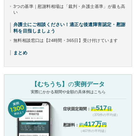
3つの基準｜慰謝料相場は「裁判・弁護士基準」が最も高
い
弁護士にご相談ください！適正な後遺障害認定・慰謝
料を目指しましょう
無料相談窓口は【24時間・365日】受け付けています
まとめ
【むちうち】
の
実例データ
実際にかかる期間や金額の具体例はこちら
517
約
日
症状固定期間：
（370件の平均値）
417万
約
円
慰謝料：
（467件の平均値）