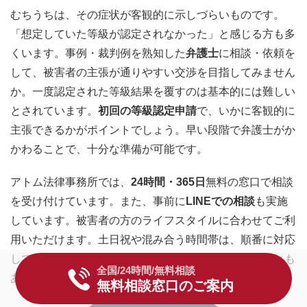
むちうちは、その症状が客観的に示しづらいものです。
「想定していた等級が認定されなかった」と感じる方も多
くいます。事例・裁判例を熟知した
弁護士
に相談・依頼を
して、被害者の主張が通りやすい交渉を目指してみません
か。一度認定された等級結果を覆すのは基本的には難しい
とされています。
初回の等級認定申請
で、いかに客観的に
主張できるかがポイントでしょう。早い段階で弁護士がか
かわることで、十分な準備が可能です。
アトム法律事務所では、
24時間・365日
無料の窓口で相談
を受け付けています。また、事前に
LINEでの相談
も実施
しています。被害者の方のライフスタイルに合わせてご利
用いただけます。土日祝や混み合う時間帯は、順番に対応
しています。場合によっては、少しお待ちいただくことも
全国/24時間/無料相談
ありますので、お早めにお問い合わせください。
無料相談窓口のご案内